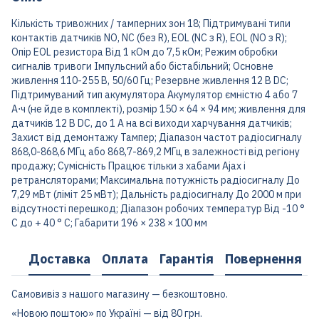
Кількість тривожних / тамперних зон 18; Підтримувані типи
контактів датчиків NO, NC (без R), EOL (NC з R), EOL (NO з R);
Опір EOL резистора Від 1 кОм до 7,5 кОм; Режим обробки
сигналів тривоги Імпульсний або бістабільний; Основне
живлення 110-255 В, 50/60 Гц; Резервне живлення 12 В DC;
Підтримуваний тип акумулятора Акумулятор ємністю 4 або 7
А⋅ч (не йде в комплекті), розмір 150 × 64 × 94 мм; живлення для
датчиків 12 В DC, до 1 A на всі виходи харчування датчиків;
Захист від демонтажу Тампер; Діапазон частот радіосигналу
868,0-868,6 МГц або 868,7-869,2 МГц в залежності від регіону
продажу; Сумісність Працює тільки з хабами Ajax і
ретрансляторами; Максимальна потужність радіосигналу До
7,29 мВт (ліміт 25 мВт); Дальність радіосигналу До 2000 м при
відсутності перешкод; Діапазон робочих температур Від -10 °
С до + 40 ° С; Габарити 196 × 238 × 100 мм
Доставка
Оплата
Гарантія
Повернення
Самовивіз з нашого магазину — безкоштовно.
«Новою поштою» по Україні — від 80 грн.