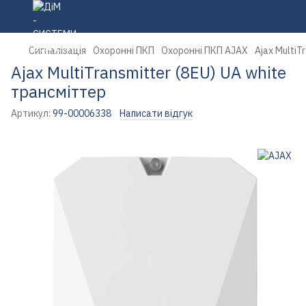
Сигналізація
Охоронні ПКП
Охоронні ПКП AJAX
Ajax MultiT
Ajax MultiTransmitter (8EU) UA white
трансміттер
Артикул:
99-00006338
Написати відгук