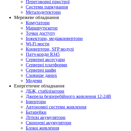
Переговорні пристрої
Системи паркування
Металодетектори
Мережеве обладнання
Комутатори
Маршрутизатор
Точки доступу
Інжектори, медіаконвертори
Wi-Fi мости
Конвертери, SFP модулі
Патч-корди RJ45
Серверні аксесуари
Серверні платформи
Серверні шафи
Сховище даних
Модеми
Енергетичне обладнання
ДБЖ, стабілізатори
Джерела безперебійного живлення 12-24В
Інвертори
Автономні системи живлення
Батарейки
Літієві акумулятори
Свинцеві акумулятори
Блоки живлення