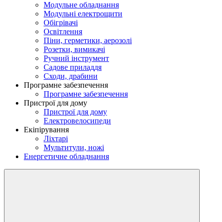
Модульне обладнання
Модульні електрощити
Обігрівачі
Освітлення
Піни, герметики, аерозолі
Розетки, вимикачі
Ручний інструмент
Садове приладдя
Сходи, драбини
Програмне забезпечення
Програмне забезпечення
Пристрої для дому
Пристрої для дому
Електровелосипеди
Екіпірування
Ліхтарі
Мультитули, ножі
Енергетичне обладнання