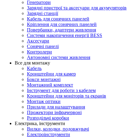
Генератори
Зарядні пристрої та аксесуари для акумуляторів
Зарядні станції
Кабель для сонячних панелей
Кріплення для сонячних панелей
Повербанки, адаптери живлення
Системи накопичення енергії BESS
Аксесуари
Сонячні панелі
Контролери
Автономні системи живлення
Все для монтажу
Кабель
Кронштейни для камер
Бокси монтажні
Монтажний комплект
Інструмент для роботи з кабелем
Кронштейни для моніторів та екранів
Монтаж оптики
Прилади для налаштування
Прожектори інфрачервоні
Розподільчі коробки
Електрика, інструменти
Вилки, колодки, подовжувачі
Електроінструменти