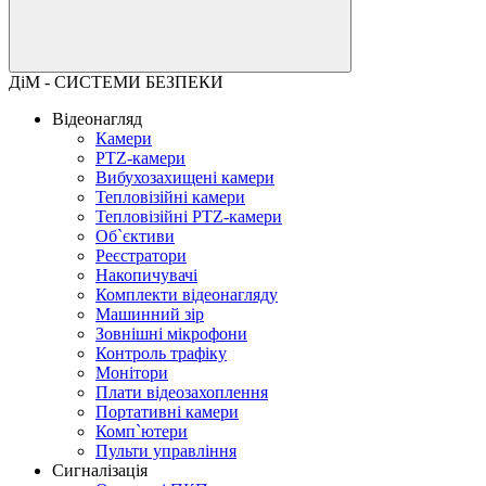
ДіМ - СИСТЕМИ БЕЗПЕКИ
Відеонагляд
Камери
PTZ-камери
Вибухозахищені камери
Тепловізійні камери
Тепловізійні PTZ-камери
Об`єктиви
Реєстратори
Накопичувачі
Комплекти відеонагляду
Машинний зір
Зовнішні мікрофони
Контроль трафіку
Монітори
Плати відеозахоплення
Портативні камери
Комп`ютери
Пульти управління
Сигналізація