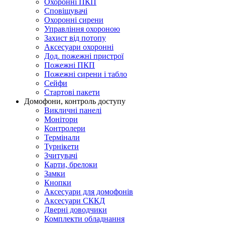
Охоронні ПКП
Сповіщувачі
Охоронні сирени
Управління охороною
Захист від потопу
Аксесуари охоронні
Дод. пожежні пристрої
Пожежні ПКП
Пожежні сирени і табло
Сейфи
Стартові пакети
Домофони, контроль доступу
Викличні панелі
Монітори
Контролери
Термінали
Турнікети
Зчитувачі
Карти, брелоки
Замки
Кнопки
Аксесуари для домофонів
Аксесуари СККД
Дверні доводчики
Комплекти обладнання