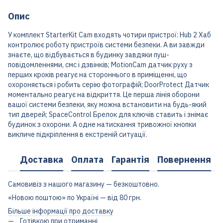
Опис
У комплект StarterKit Cam входять чотири пристрої: Hub 2 Хаб
контролює роботу пристроїв системи безпеки. А ви завжди
знаєте, що відбувається в будинку завдяки пуш-
повідомленнями, смс і дзвінків; MotionCam датчик руху з
перших кроків реагує на стороннього в приміщенні, що
охороняється і робить серію фотографій; DoorProtect Датчик
моментально реагує на відкриття. Це перша лінія оборони
вашої системи безпеки, яку можна встановити на будь-який
тип дверей; SpaceControl Брелок для ключів ставить і знімає
будинок з охорони. А одне натискання тривожної кнопки
викличе підкріплення в екстреній ситуації.
Доставка
Оплата
Гарантія
Повернення
Самовивіз з нашого магазину — безкоштовно.
«Новою поштою» по Україні — від 80 грн.
Більше інформації про доставку
Готівкою при отриманні