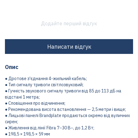
Додайте перший відгук
Написати відгук
Опис
● Дротове з'єднання 4-жильний кабель;
● Тип сигналу тривоги світлозвуковий;
● Гучність звукового сигналу тривоги від 85 до 113 дБ на
відстані 1 метра;
● Сповіщення про відчинення;
● Рекомендована висота встановлення — 2,5 метри і вище;
● Лицьові панелі Brandplate продаються окремо від вуличних
сирен;
● Живлення від лінії Fibra 7−30 В⎓, до 1,2 Вт;
● 198,5 × 198,5 × 59 мм