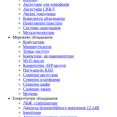
Аксесуари для домофонів
Аксесуари СККД
Дверні доводчики
Комплекти обладнання
Переговорні пристрої
Системи паркування
Металодетектори
Мережеве обладнання
Комутатори
Маршрутизатор
Точки доступу
Інжектори, медіаконвертори
Wi-Fi мости
Конвертери, SFP модулі
Патч-корди RJ45
Серверні аксесуари
Серверні платформи
Серверні шафи
Сховище даних
Модеми
Енергетичне обладнання
ДБЖ, стабілізатори
Джерела безперебійного живлення 12-24В
Інвертори