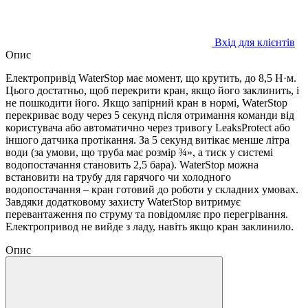
Вхід для клієнтів
Опис
Електропривід WaterStop має момент, що крутить, до 8,5 Н·м.
Цього достатньо, щоб перекрити кран, якщо його заклинить, і
не пошкодити його. Якщо запірний кран в нормі, WaterStop
перекриває воду через 5 секунд після отримання команди від
користувача або автоматично через тривогу LeaksProtect або
іншого датчика протікання. За 5 секунд витікає менше літра
води (за умови, що труба має розмір ¾», а тиск у системі
водопостачання становить 2,5 бара). WaterStop можна
встановити на трубу для гарячого чи холодного
водопостачання – кран готовий до роботи у складних умовах.
Завдяки додатковому захисту WaterStop витримує
перевантаження по струму та повідомляє про перегрівання.
Електропривод не вийде з ладу, навіть якщо кран заклинило.
Опис