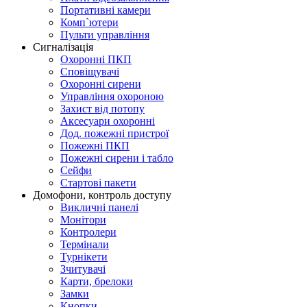
Портативні камери
Комп`ютери
Пульти управління
Сигналізація
Охоронні ПКП
Сповіщувачі
Охоронні сирени
Управління охороною
Захист від потопу
Аксесуари охоронні
Дод. пожежні пристрої
Пожежні ПКП
Пожежні сирени і табло
Сейфи
Стартові пакети
Домофони, контроль доступу
Викличні панелі
Монітори
Контролери
Термінали
Турнікети
Зчитувачі
Карти, брелоки
Замки
Кнопки