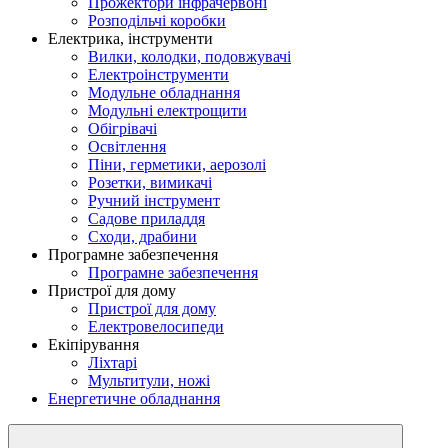
Прожектори інфрачервоні
Розподільчі коробки
Електрика, інструменти
Вилки, колодки, подовжувачі
Електроінструменти
Модульне обладнання
Модульні електрощити
Обігрівачі
Освітлення
Піни, герметики, аерозолі
Розетки, вимикачі
Ручний інструмент
Садове приладдя
Сходи, драбини
Програмне забезпечення
Програмне забезпечення
Пристрої для дому
Пристрої для дому
Електровелосипеди
Екіпірування
Ліхтарі
Мультитули, ножі
Енергетичне обладнання