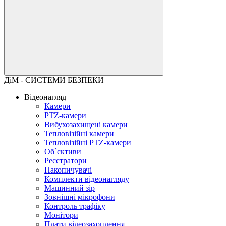
ДіМ - СИСТЕМИ БЕЗПЕКИ
Відеонагляд
Камери
PTZ-камери
Вибухозахищені камери
Тепловізійні камери
Тепловізійні PTZ-камери
Об`єктиви
Реєстратори
Накопичувачі
Комплекти відеонагляду
Машинний зір
Зовнішні мікрофони
Контроль трафіку
Монітори
Плати відеозахоплення