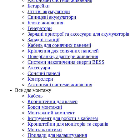
Автономні системи живлення
Батарейки
Літієві акумулятори
Свинцеві акумулятори
Блоки живлення
Генератори
Зарядні пристрої та аксесуари для акумуляторів
Зарядні станції
Кабель для сонячних панелей
Кріплення для сонячних панелей
Повербанки, адаптери живлення
Системи накопичення енергії BESS
Аксесуари
Сонячні панелі
Контролери
Автономні системи живлення
Все для монтажу
Кабель
Кронштейни для камер
Бокси монтажні
Монтажний комплект
Інструмент для роботи з кабелем
Кронштейни для моніторів та екранів
Монтаж оптики
Прилади для налаштування