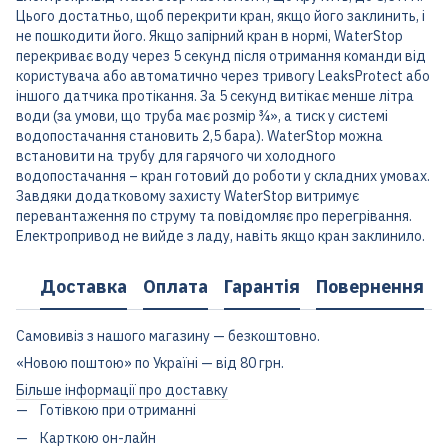
Цього достатньо, щоб перекрити кран, якщо його заклинить, і
не пошкодити його. Якщо запірний кран в нормі, WaterStop
перекриває воду через 5 секунд після отримання команди від
користувача або автоматично через тривогу LeaksProtect або
іншого датчика протікання. За 5 секунд витікає менше літра
води (за умови, що труба має розмір ¾», а тиск у системі
водопостачання становить 2,5 бара). WaterStop можна
встановити на трубу для гарячого чи холодного
водопостачання – кран готовий до роботи у складних умовах.
Завдяки додатковому захисту WaterStop витримує
перевантаження по струму та повідомляє про перегрівання.
Електропривод не вийде з ладу, навіть якщо кран заклинило.
Доставка
Оплата
Гарантія
Повернення
Самовивіз з нашого магазину — безкоштовно.
«Новою поштою» по Україні — від 80 грн.
Більше інформації про доставку
Готівкою при отриманні
Карткою он-лайн