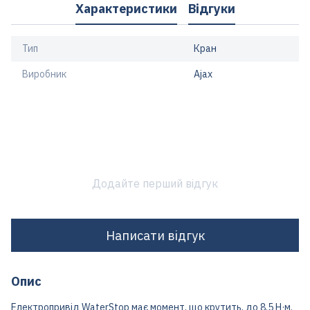
Характеристики
Відгуки
Тип
Кран
Виробник
Ajax
Додайте перший відгук
Написати відгук
Опис
Електропривід WaterStop має момент, що крутить, до 8,5 Н·м.