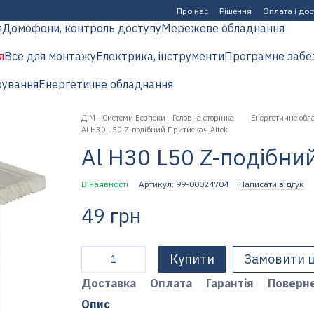
Про нас
Рішення
Оплата і до
я
Домофони, контроль доступу
Мережеве обладнання
я
Все для монтажу
Електрика, інструменти
Програмне забе
рування
Енергетичне обладнання
ДіМ - Системи Безпеки - Головна сторінка
Енергетичне обл
Al H30 L50 Z-подібний Притискач Altek
Al H30 L50 Z-подібни
В наявності
Артикул: 99-00024704
Написати відгук
49 грн
Купити
Замовити 
Доставка
Оплата
Гарантія
Поверн
Опис