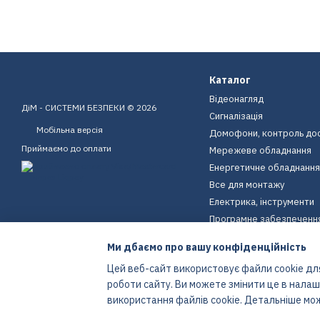
Каталог
Відеонагляд
ДіМ - СИСТЕМИ БЕЗПЕКИ © 2026
Сигналізація
Мобільна версія
Домофони, контроль до
Приймаємо до оплати
Мережеве обладнання
Енергетичне обладнання
Все для монтажу
Електрика, інструменти
Програмне забезпеченн
Пристрої для дому
Ми дбаємо про вашу конфіденційність
Екіпірування
Цей веб-сайт використовує файли cookie для
Енергетичне обладнання
роботи сайту. Ви можете змінити це в нала
Інтернет-магазин створений з Хорошоп
використання файлів cookie. Детальніше мо