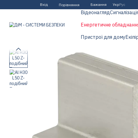
Перейти до основного контенту
Вхід
Бажання
Укр
Рус
Порівняння
Відеонагляд
Сигналізаці
Енергетичне обладнанн
Пристрої для дому
Екіпі