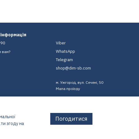
 інформація
-90
Viber
WhatsApp
и вам?
Telegram
shop@dim-sb.com
м. Ужгород, вул. Сечені, 50
Мапа проїзду
имальної
Погодитися
ти згоду на