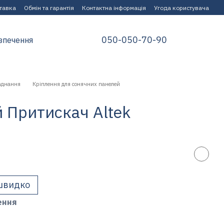
ставка
Обмін та гарантія
Контактна інформація
Угода користувача
050-050-70-90
зпечення
аднання
Кріплення для сонячних панелей
й Притискач Altek
швидко
ення