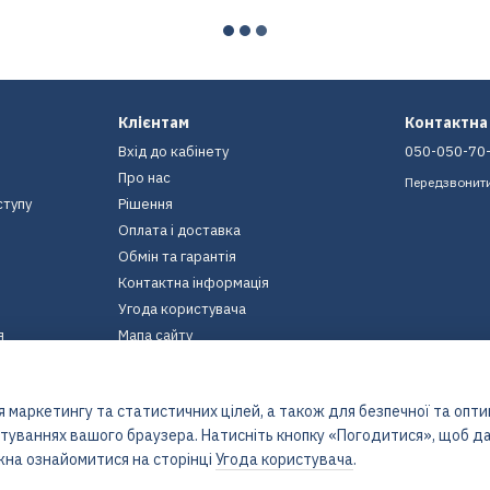
Клієнтам
Контактна
Вхід до кабінету
050-050-70
Про нас
Передзвонит
ступу
Рішення
Оплата і доставка
Обмін та гарантія
Контактна інформація
Угода користувача
я
Мапа сайту
Ми в соцмережах
 маркетингу та статистичних цілей, а також для безпечної та опт
штуваннях вашого браузера. Натисніть кнопку «Погодитися», щоб да
жна ознайомитися на сторінці
Угода користувача
.