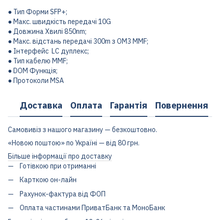
● Тип Форми SFP+;
● Макс. швидкість передачі 10G
● Довжина Хвилі 850nm;
● Макс. відстань передачі 300m з OM3 MMF;
● Інтерфейс LC дуплекс;
● Тип кабелю MMF;
● DOM Функція;
● Протоколи MSA
Доставка
Оплата
Гарантія
Повернення
Самовивіз з нашого магазину — безкоштовно.
«Новою поштою» по Україні — від 80 грн.
Більше інформації про доставку
Готівкою при отриманні
Карткою он-лайн
Рахунок-фактура від ФОП
Оплата частинами ПриватБанк та МоноБанк