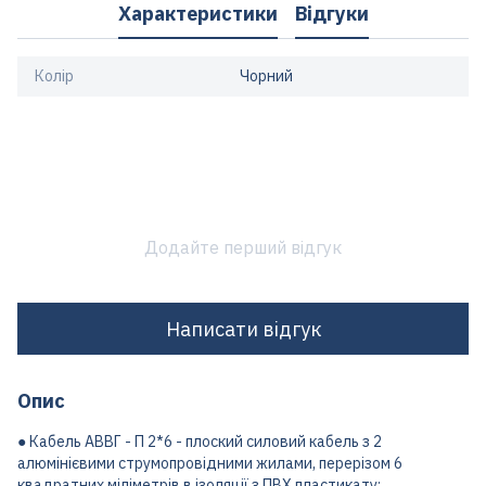
Характеристики
Відгуки
Колір
Чорний
Додайте перший відгук
Написати відгук
Опис
● Кабель АВВГ - П 2*6 - плоский силовий кабель з 2
алюмінієвими струмопровідними жилами, перерізом 6
квадратних міліметрів в ізоляції з ПВХ пластикату;