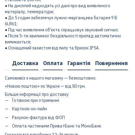
● На дисплей надходять усі дані про вид виявленого
матеріалу, температури;
● До 5 годин забезпечує лужно-марганцева батарея 9 B
6LR61;
● Під час виявлення об'єкта спрацьовує звуковий сигнал;
● Після 5-ти хвилинної бездіяльності прилад автоматично
вимикається;
● Оснащений захистом від пилу та бризок IP54.
Доставка
Оплата
Гарантія
Повернення
Самовивіз з нашого магазину — безкоштовно.
«Новою поштою» по Україні — від 80 грн.
Більше інформації про доставку
Готівкою при отриманні
Карткою он-лайн
Рахунок-фактура від ФОП
Оплата частинами ПриватБанк та МоноБанк
Гарантія від виробника 12-36 місяців.