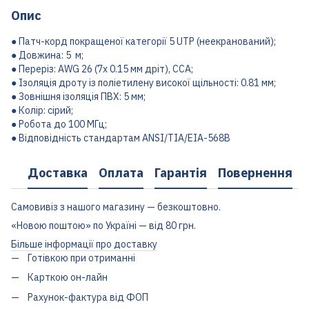
Опис
● Патч-корд покращеної категорії 5 UTP (неекранований);
● Довжина: 5 м;
● Переріз: AWG 26 (7х 0.15 мм дріт), CCA;
● Ізоляція дроту із поліетилену високої щільності: 0.81 мм;
● Зовнішня ізоляція ПВХ: 5 мм;
● Колір: сірий;
● Робота до 100 МГц;
● Відповідність стандартам ANSI/TIA/EIA-568B
Доставка
Оплата
Гарантія
Повернення
Самовивіз з нашого магазину — безкоштовно.
«Новою поштою» по Україні — від 80 грн.
Більше інформації про доставку
Готівкою при отриманні
Карткою он-лайн
Рахунок-фактура від ФОП