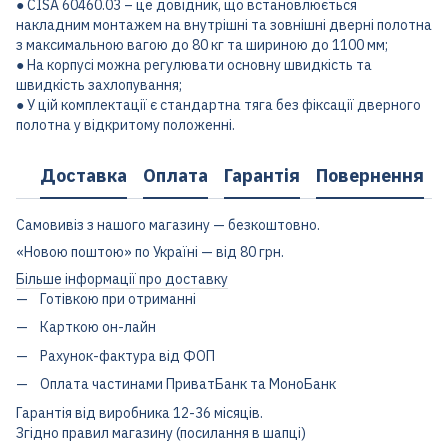
● CISA 60460.03 – це довідник, що встановлюється
накладним монтажем на внутрішні та зовнішні дверні полотна
з максимальною вагою до 80 кг та шириною до 1100 мм;
● На корпусі можна регулювати основну швидкість та
швидкість захлопування;
● У цій комплектації є стандартна тяга без фіксації дверного
полотна у відкритому положенні.
Доставка
Оплата
Гарантія
Повернення
Самовивіз з нашого магазину — безкоштовно.
«Новою поштою» по Україні — від 80 грн.
Більше інформації про доставку
Готівкою при отриманні
Карткою он-лайн
Рахунок-фактура від ФОП
Оплата частинами ПриватБанк та МоноБанк
Гарантія від виробника 12-36 місяців.
Згідно правил магазину (посилання в шапці)