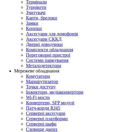
Термінали
Турнікети
Зчитувачі
Карти, брелоки
Замки
Кнопки
Аксесуари для домофонів
Аксесуари СККД
Дверні доводчики
Комплекти обладнання
Переговорні пристрої
Системи паркування
Металодетектори
Мережеве обладнання
Комутатори
Маршрутизатор
Точки доступу
Інжектори, медіаконвертори
Wi-Fi мости
Конвертери, SFP модулі
Патч-корди RJ45
Серверні аксесуари
Серверні платформи
Серверні шафи
Сховище даних