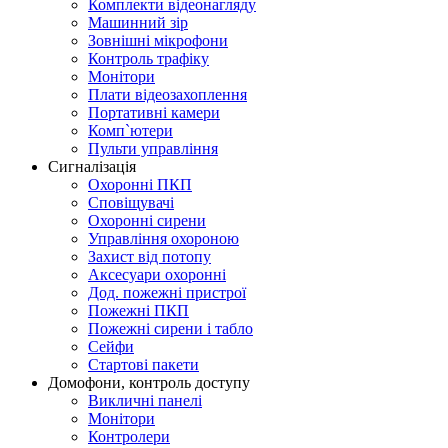
Комплекти відеонагляду
Машинний зір
Зовнішні мікрофони
Контроль трафіку
Монітори
Плати відеозахоплення
Портативні камери
Комп`ютери
Пульти управління
Сигналізація
Охоронні ПКП
Сповіщувачі
Охоронні сирени
Управління охороною
Захист від потопу
Аксесуари охоронні
Дод. пожежні пристрої
Пожежні ПКП
Пожежні сирени і табло
Сейфи
Стартові пакети
Домофони, контроль доступу
Викличні панелі
Монітори
Контролери