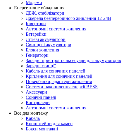
Модеми
Енергетичне обладнання
ДБЖ, стабілізатори
Джерела безперебійного живлення 12-24В
Інвертори
Автономні системи живлення
Батарейки
Літієві акумулятори
Свинцеві акумулятори
Блоки живлення
Генератори
Зарядні пристрої та аксесуари для акумуляторів
Зарядні станції
Кабель для сонячних панелей
Кріплення для сонячних панелей
Повербанки, адаптери живлення
Системи накопичення енергії BESS
Аксесуари
Сонячні панелі
Контролери
Автономні системи живлення
Все для монтажу
Кабель
Кронштейни для камер
Бокси монтажні