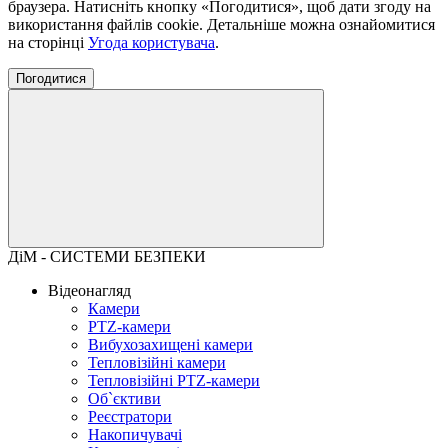
браузера. Натисніть кнопку «Погодитися», щоб дати згоду на
використання файлів cookie. Детальніше можна ознайомитися
на сторінці
Угода користувача
.
Погодитися
ДіМ - СИСТЕМИ БЕЗПЕКИ
Відеонагляд
Камери
PTZ-камери
Вибухозахищені камери
Тепловізійні камери
Тепловізійні PTZ-камери
Об`єктиви
Реєстратори
Накопичувачі