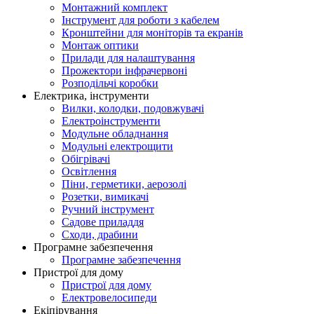
Монтажний комплект
Інструмент для роботи з кабелем
Кронштейни для моніторів та екранів
Монтаж оптики
Прилади для налаштування
Прожектори інфрачервоні
Розподільчі коробки
Електрика, інструменти
Вилки, колодки, подовжувачі
Електроінструменти
Модульне обладнання
Модульні електрощити
Обігрівачі
Освітлення
Піни, герметики, аерозолі
Розетки, вимикачі
Ручний інструмент
Садове приладдя
Сходи, драбини
Програмне забезпечення
Програмне забезпечення
Пристрої для дому
Пристрої для дому
Електровелосипеди
Екіпірування