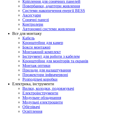
Кріплення для сонячних панелей
Повербанки, адаптери живлення
Системи накопичення енергії BESS
Аксесуари
Сонячні панелі
Контролери
Автономні системи живлення
Все для монтажу
Кабель
Кронштейни для камер
Бокси монтажні
Монтажний комплект
Інструмент для роботи з кабелем
Кронштейни для моніторів та екранів
Монтаж оптики
Прилади для налаштування
Прожектори інфрачервоні
Розподільчі коробки
Електрика, інструменти
Вилки, колодки, подовжувачі
Електроінструменти
Модульне обладнання
Модульні електрощити
Обігрівачі
Освітлення