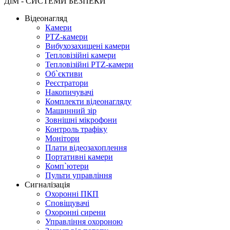
ДіМ - СИСТЕМИ БЕЗПЕКИ
Відеонагляд
Камери
PTZ-камери
Вибухозахищені камери
Тепловізійні камери
Тепловізійні PTZ-камери
Об`єктиви
Реєстратори
Накопичувачі
Комплекти відеонагляду
Машинний зір
Зовнішні мікрофони
Контроль трафіку
Монітори
Плати відеозахоплення
Портативні камери
Комп`ютери
Пульти управління
Сигналізація
Охоронні ПКП
Сповіщувачі
Охоронні сирени
Управління охороною