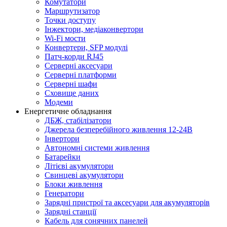
Комутатори
Маршрутизатор
Точки доступу
Інжектори, медіаконвертори
Wi-Fi мости
Конвертери, SFP модулі
Патч-корди RJ45
Серверні аксесуари
Серверні платформи
Серверні шафи
Сховище даних
Модеми
Енергетичне обладнання
ДБЖ, стабілізатори
Джерела безперебійного живлення 12-24В
Інвертори
Автономні системи живлення
Батарейки
Літієві акумулятори
Свинцеві акумулятори
Блоки живлення
Генератори
Зарядні пристрої та аксесуари для акумуляторів
Зарядні станції
Кабель для сонячних панелей