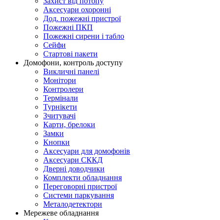
Захист від потопу
Аксесуари охоронні
Дод. пожежні пристрої
Пожежні ПКП
Пожежні сирени і табло
Сейфи
Стартові пакети
Домофони, контроль доступу
Викличні панелі
Монітори
Контролери
Термінали
Турнікети
Зчитувачі
Карти, брелоки
Замки
Кнопки
Аксесуари для домофонів
Аксесуари СККД
Дверні доводчики
Комплекти обладнання
Переговорні пристрої
Системи паркування
Металодетектори
Мережеве обладнання