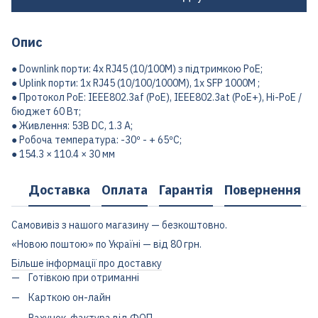
Опис
● Downlink порти: 4x RJ45 (10/100M) з підтримкою PoE;
● Uplink порти: 1x RJ45 (10/100/1000M), 1x SFP 1000M ;
● Протокол PoE: IEEE802.3af (PoE), IEEE802.3at (PoE+), Hi-PoE /
бюджет 60 Вт;
● Живлення: 53В DC, 1.3 A;
● Робоча температура: -30º - + 65ºC;
● 154.3 × 110.4 × 30 мм
Доставка
Оплата
Гарантія
Повернення
Самовивіз з нашого магазину — безкоштовно.
«Новою поштою» по Україні — від 80 грн.
Більше інформації про доставку
Готівкою при отриманні
Карткою он-лайн
Рахунок-фактура від ФОП