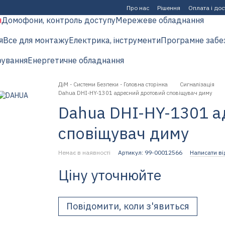
Про нас
Рішення
Оплата і до
я
Домофони, контроль доступу
Мережеве обладнання
я
Все для монтажу
Електрика, інструменти
Програмне забе
рування
Енергетичне обладнання
ДіМ - Системи Безпеки - Головна сторінка
Сигналізація
Dahua DHI-HY-1301 адресний дротовий сповіщувач диму
Dahua DHI-HY-1301 а
сповіщувач диму
Немає в наявності
Артикул: 99-00012566
Написати ві
Ціну уточнюйте
Повідомити, коли з'явиться