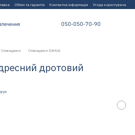
ставка
Обмін та гарантія
Контактна інформація
Угода користувача
050-050-70-90
зпечення
Сповіщувачі
Сповіщувачі DAHUA
дресний дротовий
дгук