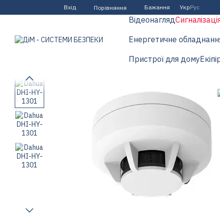
Перейти до основного контенту
Вхід
Бажання
Укр
Рус
Порівняння
Відеонагляд
Сигналізаці
Енергетичне обладнанн
Пристрої для дому
Екіпі