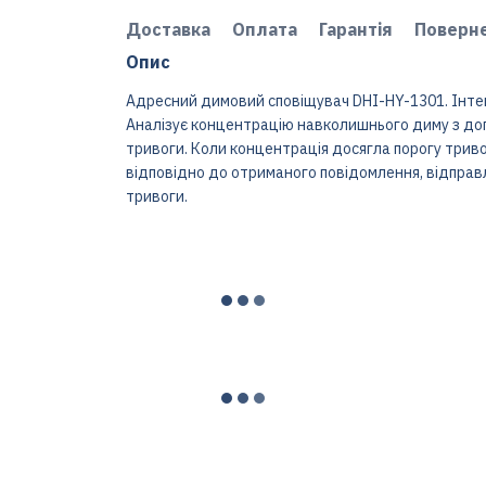
Доставка
Оплата
Гарантія
Поверн
Опис
Адресний димовий сповіщувач DHI-HY-1301. Інте
Аналізує концентрацію навколишнього диму з доп
тривоги. Коли концентрація досягла порогу три
відповідно до отриманого повідомлення, відправ
тривоги.