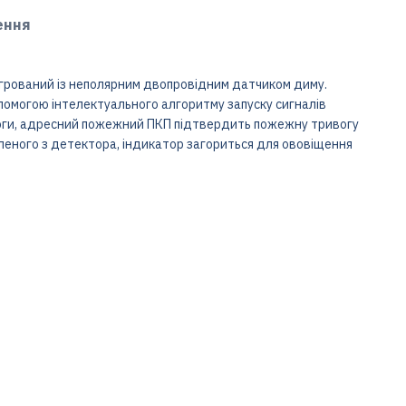
ення
грований із неполярним двопровідним датчиком диму.
омогою інтелектуального алгоритму запуску сигналів
воги, адресний пожежний ПКП підтвердить пожежну тривогу
леного з детектора, індикатор загориться для ововіщення