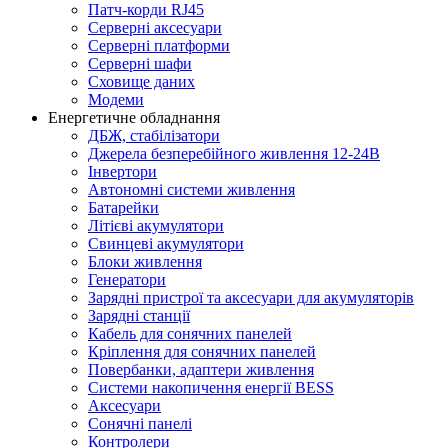
Патч-корди RJ45
Серверні аксесуари
Серверні платформи
Серверні шафи
Сховище даних
Модеми
Енергетичне обладнання
ДБЖ, стабілізатори
Джерела безперебійного живлення 12-24В
Інвертори
Автономні системи живлення
Батарейки
Літієві акумулятори
Свинцеві акумулятори
Блоки живлення
Генератори
Зарядні пристрої та аксесуари для акумуляторів
Зарядні станції
Кабель для сонячних панелей
Кріплення для сонячних панелей
Повербанки, адаптери живлення
Системи накопичення енергії BESS
Аксесуари
Сонячні панелі
Контролери