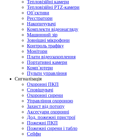
Тепловізійні камери
Тепловізійні PTZ-камери
Об`єктиви
Реєстратори
Накопичувачі
Комплекти відеонагляду
Машинний зір
Зовнішні мікрофони
Контроль трафіку
Монітори
Плати відеозахоплення
Портативні камери
Комп`ютери
Пульти управління
Сигналізація
Охоронні ПКП
Сповіщувачі
Охоронні сирени
Управління охороною
Захист від потопу
Аксесуари охоронні
Дод. пожежні пристрої
Пожежні ПКП
Пожежні сирени і табло
Сейфи