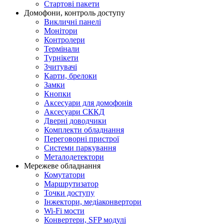
Стартові пакети
Домофони, контроль доступу
Викличні панелі
Монітори
Контролери
Термінали
Турнікети
Зчитувачі
Карти, брелоки
Замки
Кнопки
Аксесуари для домофонів
Аксесуари СККД
Дверні доводчики
Комплекти обладнання
Переговорні пристрої
Системи паркування
Металодетектори
Мережеве обладнання
Комутатори
Маршрутизатор
Точки доступу
Інжектори, медіаконвертори
Wi-Fi мости
Конвертери, SFP модулі