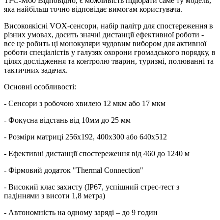
TPC-M60 Відповідно, є можливість підібрати саме ту модель,
яка найбільш точно відповідає вимогам користувача.
Високоякісні VOX-сенсори, набір палітр для спостереження в
різних умовах, досить значні дистанції ефективної роботи -
все це робить ці монокуляри чудовим вибором для активної
роботи спеціалістів у галузях охорони громадського порядку, в
цілях дослідження та контролю тварин, туризмі, полюванні та
тактичних задачах.
Основні особливості:
- Сенсори з робочою хвилею 12 мкм або 17 мкм
- Фокусна відстань від 10мм до 25 мм
- Розміри матриці 256х192, 400х300 або 640х512
- Ефективні дистанції спостереження від 460 до 1240 м
- Фірмовий додаток "Thermal Connection"
- Високий клас захисту (IP67, успішний стрес-тест з
падіннями з висоти 1,8 метра)
- Автономність на одному заряді – до 9 годин