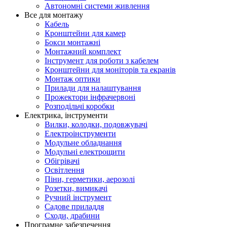
Автономні системи живлення
Все для монтажу
Кабель
Кронштейни для камер
Бокси монтажні
Монтажний комплект
Інструмент для роботи з кабелем
Кронштейни для моніторів та екранів
Монтаж оптики
Прилади для налаштування
Прожектори інфрачервоні
Розподільчі коробки
Електрика, інструменти
Вилки, колодки, подовжувачі
Електроінструменти
Модульне обладнання
Модульні електрощити
Обігрівачі
Освітлення
Піни, герметики, аерозолі
Розетки, вимикачі
Ручний інструмент
Садове приладдя
Сходи, драбини
Програмне забезпечення