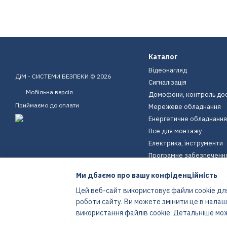
Каталог
Відеонагляд
ДіМ - СИСТЕМИ БЕЗПЕКИ © 2026
Сигналізація
Мобільна версія
Домофони, контроль до
Приймаємо до оплати
Мережеве обладнання
Енергетичне обладнання
Все для монтажу
Електрика, інструменти
Програмне забезпеченн
Пристрої для дому
Ми дбаємо про вашу конфіденційність
Екіпірування
Цей веб-сайт використовує файли cookie для
Енергетичне обладнання
роботи сайту. Ви можете змінити це в нала
Інтернет-магазин створений з Хорошоп
використання файлів cookie. Детальніше мо