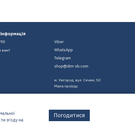
 інформація
-90
Viber
WhatsApp
и вам?
Telegram
shop@dim-sb.com
м. Ужгород, вул. Сечені, 50
Мапа проїзду
имальної
Погодитися
ти згоду на