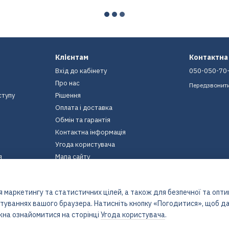
Клієнтам
Контактна
Вхід до кабінету
050-050-70
Про нас
Передзвонит
ступу
Рішення
Оплата і доставка
Обмін та гарантія
Контактна інформація
Угода користувача
я
Мапа сайту
Ми в соцмережах
 маркетингу та статистичних цілей, а також для безпечної та опт
штуваннях вашого браузера. Натисніть кнопку «Погодитися», щоб да
жна ознайомитися на сторінці
Угода користувача
.