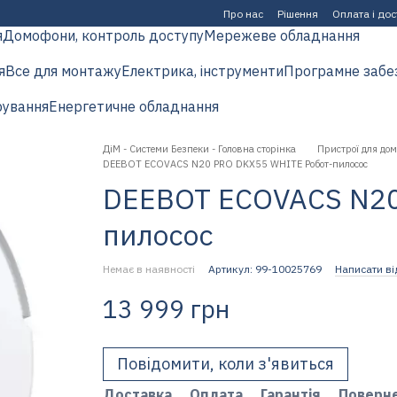
Про нас
Рішення
Оплата і до
я
Домофони, контроль доступу
Мережеве обладнання
я
Все для монтажу
Електрика, інструменти
Програмне забе
рування
Енергетичне обладнання
ДіМ - Системи Безпеки - Головна сторінка
Пристрої для дом
DEEBOT ECOVACS N20 PRO DKX55 WHITE Робот-пилосос
DEEBOT ECOVACS N20
пилосос
Немає в наявності
Артикул: 99-10025769
Написати ві
13 999 грн
Повідомити, коли з'явиться
Доставка
Оплата
Гарантія
Поверн