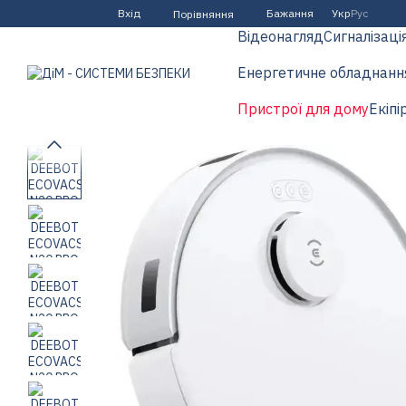
Перейти до основного контенту
Вхід
Бажання
Укр
Рус
Порівняння
Відеонагляд
Сигналізаці
Енергетичне обладнанн
Пристрої для дому
Екіпі