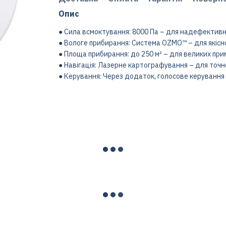
Опис
● Сила всмоктування: 8000 Па – для надефективн
● Вологе прибирання: Система OZMO™ – для якісн
● Площа прибирання: до 250 м² – для великих при
● Навігація: Лазерне картографування – для точ
● Керування: Через додаток, голосове керування 