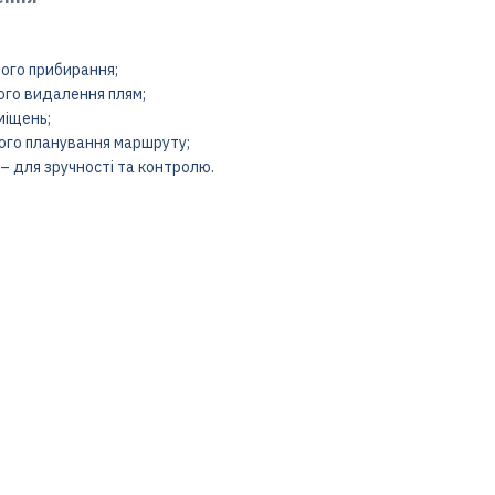
ого прибирання;
ого видалення плям;
міщень;
ного планування маршруту;
– для зручності та контролю.