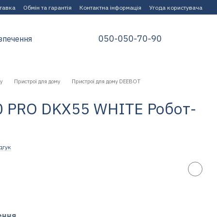
ставка
Обмін та гарантія
Контактна інформація
Угода користувача
050-050-70-90
зпечення
у
Пристрої для дому
Пристрої для дому DEEBOT
 PRO DKX55 WHITE Робот-
дгук
ення