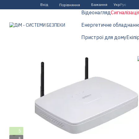
Перейти до основного контенту
Вхід
Бажання
Укр
Рус
Порівняння
Відеонагляд
Сигналізаці
Енергетичне обладнанн
Пристрої для дому
Екіпі
5