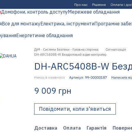
Про нас
Рішення
Оплата і до
я
Домофони, контроль доступу
Мережеве обладнання
я
Все для монтажу
Електрика, інструменти
Програмне забе
рування
Енергетичне обладнання
ДіМ - Системи Безпеки - Головна сторінка
Сигналізація
DH-ARC5408B-W Бездротовий відео контролер
DH-ARC5408B-W Безд
Немає в наявності
Артикул: 99-00000187
Написати ві
9 009 грн
Повідомити, коли з'явиться
Доставка
Оплата
Гарантія
Поверн