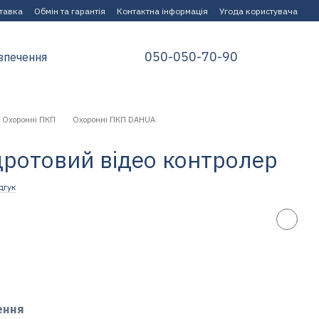
ставка
Обмін та гарантія
Контактна інформація
Угода користувача
050-050-70-90
зпечення
Охоронні ПКП
Охоронні ПКП DAHUA
ротовий відео контролер
дгук
ення