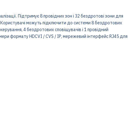
ізації. Підтримує 8 провідних зон і 32 бездротові зони для
 Користувачі можуть підключити до системи 8 бездротових
керування, 4 бездротових сповіщувачів і 1 провідний
мери формату HDCVI / CVS / IP, мережевий інтерфейс RJ45 для