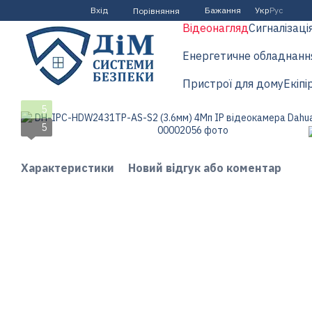
Перейти до основного контенту
Вхід
Бажання
Укр
Рус
Порівняння
Відеонагляд
Сигналізаці
Енергетичне обладнанн
Пристрої для дому
Екіпі
5
5
Характеристики
Новий відгук або коментар