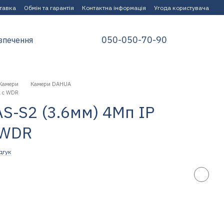
ставка
Обмін та гарантія
Контактна інформація
Угода користувача
050-050-70-90
зпечення
Камери
Камери DAHUA
a c WDR
-S2 (3.6мм) 4Mп IP
 WDR
дгук