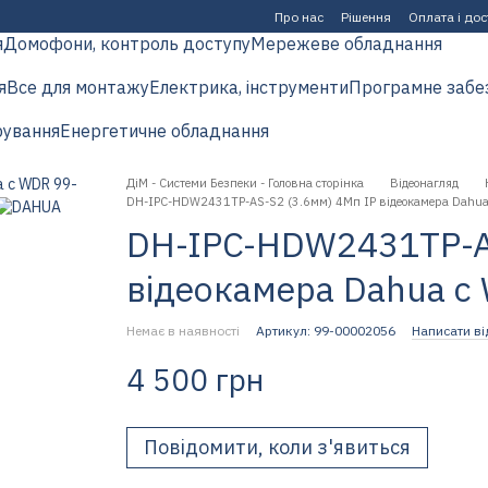
Про нас
Рішення
Оплата і до
я
Домофони, контроль доступу
Мережеве обладнання
я
Все для монтажу
Електрика, інструменти
Програмне забе
рування
Енергетичне обладнання
ДіМ - Системи Безпеки - Головна сторінка
Відеонагляд
DH-IPC-HDW2431TP-AS-S2 (3.6мм) 4Mп IP відеокамера Dahu
DH-IPC-HDW2431TP-AS
відеокамера Dahua c
Немає в наявності
Артикул: 99-00002056
Написати ві
4 500 грн
Повідомити, коли з'явиться