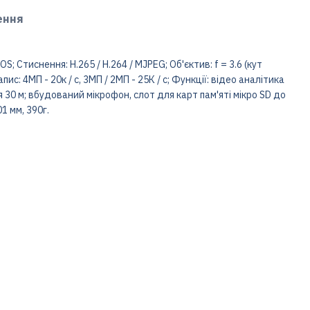
ення
S; Стиснення: Н.265 / H.264 / MJPEG; Об'єктив: f = 3.6 (кут
Запис: 4MП - 20к / с, 3МП / 2МП - 25К / с; Функції: відео аналітика
ння 30 м; вбудований мікрофон, слот для карт пам'яті мікро SD до
01 мм, 390г.