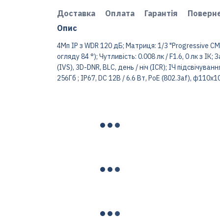
Доставка
Оплата
Гарантія
Поверн
Опис
4Mп IP з WDR 120 дБ; Матриця: 1/3 "Progressive CMO
огляду 84 °); Чутливість: 0.008 лк / F1.6, 0 лк з ІК; 
(IVS), 3D-DNR, BLC, день / ніч (ICR); ІЧ підсвічува
256Гб ; IP67, DC 12В / 6.6 Вт, PoE (802.3af), ф110x1