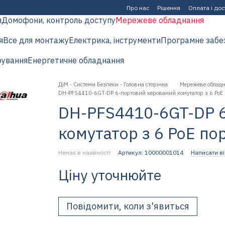
Про нас
Рішення
Оплата і до
я
Домофони, контроль доступу
Мережеве обладнання
я
Все для монтажу
Електрика, інструменти
Програмне забе
рування
Енергетичне обладнання
ДіМ - Системи Безпеки - Головна сторінка
Мережеве облад
DH-PFS4410-6GT-DP 6-портовий керований комутатор з 6 РоЕ
DH-PFS4410-6GT-DP 
комутатор з 6 РоЕ по
Немає в наявності
Артикул: 10000001014
Написати ві
Ціну уточнюйте
Повідомити, коли з'явиться