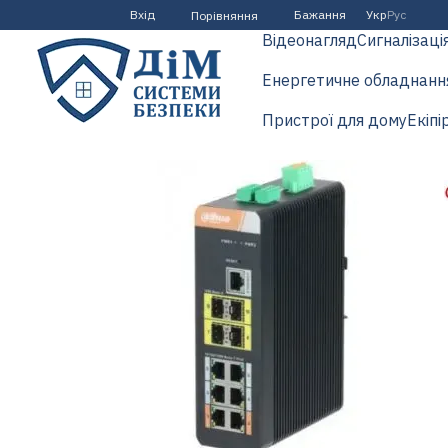
Перейти до основного контенту
Вхід
Бажання
Укр
Рус
Порівняння
Відеонагляд
Сигналізаці
Енергетичне обладнанн
Пристрої для дому
Екіпі