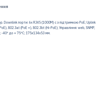
ення
Downlink порти: 6x RJ45 (1000M) c з підтримкою PoE; Uplink
oE), 802.3at (PoE +), 802.3bt (Hi-PoE); Управління: web, SNMP,
; -40º до + 75ºC; 175x134x53 мм.