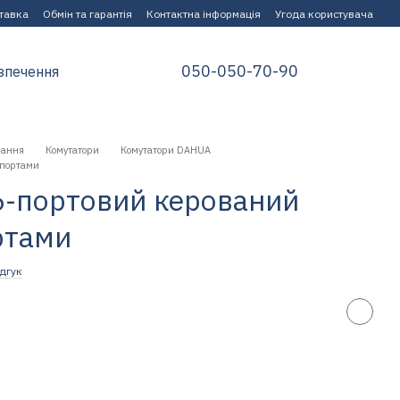
ставка
Обмін та гарантія
Контактна інформація
Угода користувача
050-050-70-90
зпечення
нання
Комутатори
Комутатори DAHUA
 портами
6-портовий керований
ртами
дгук