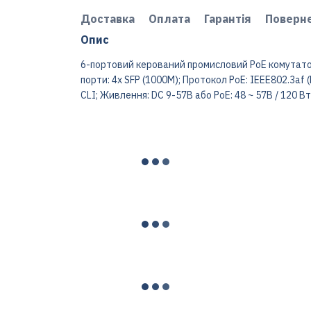
Доставка
Оплата
Гарантія
Поверн
Опис
6-портовий керований промисловий РоЕ комутатор. 
порти: 4x SFP (1000M); Протокол PoE: IEEE802.3af (P
CLI; Живлення: DC 9-57В або PoE: 48 ~ 57В / 120 Вт