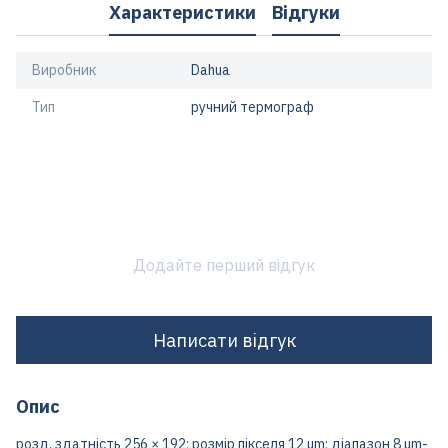
Характеристики
Відгуки
Виробник
Dahua
Тип
ручний термограф
Додайте перший відгук
Написати відгук
Опис
розд. здатність 256 × 192; розмір пікселя 12 μm; діапазон 8 μm-