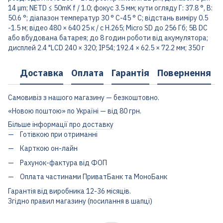
14 μm; NETD ≤ 50mK f / 1.0; фокус 3.5 мм; кути огляду Г: 37.8 °, В:
50.6 °; діапазон температур 30 ° C-45 ° C; відстань виміру 0.5
-1.5 м; відео 480 × 640 25 к / с H.265; Micro SD до 256 Гб; 5В DC
або вбудована батарея; до 8 годин роботи від акумулятора;
дисплей 2.4 "LCD 240 × 320; IP54; 192.4 × 62.5 × 72.2 мм; 350 г
Доставка
Оплата
Гарантія
Повернення
Самовивіз з нашого магазину — безкоштовно.
«Новою поштою» по Україні — від 80 грн.
Більше інформації про доставку
Готівкою при отриманні
Карткою он-лайн
Рахунок-фактура від ФОП
Оплата частинами ПриватБанк та МоноБанк
Гарантія від виробника 12-36 місяців.
Згідно правил магазину (посилання в шапці)