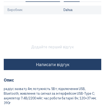
Виробник
Dahua
Додайте перший відгук
Написати відгук
Опис
радіус захвату 4м; потужність 5Вт; підключення USB,
Bluetooth; живлення та сигнал за інтерфейсом USB-Type C;
акумлятор 7.4В/2200 мАг; час роботи батареї 8ч; 120×37 мм;
390г