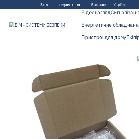
Перейти до основного контенту
Вхід
Бажання
Укр
Рус
Порівняння
Відеонагляд
Сигналізаці
Енергетичне обладнанн
Пристрої для дому
Екіпі