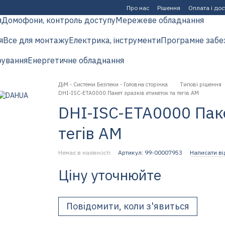
Про нас
Рішення
Оплата і до
я
Домофони, контроль доступу
Мережеве обладнання
я
Все для монтажу
Електрика, інструменти
Програмне забе
рування
Енергетичне обладнання
ДіМ - Системи Безпеки - Головна сторінка
Типові рішення
DHI-ISC-ETA0000 Пакет зразків етикеток та тегів AM
DHI-ISC-ETA0000 Паке
тегів AM
Немає в наявності
Артикул: 99-00007953
Написати ві
Ціну уточнюйте
Повідомити, коли з'явиться