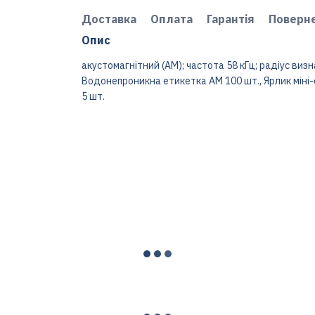
Доставка
Оплата
Гарантія
Поверн
Опис
акустомагнітний (AM); частота 58 кГц; радіус визн
Водонепроникна етикетка AM 100 шт., Ярлик міні-ол
5 шт.