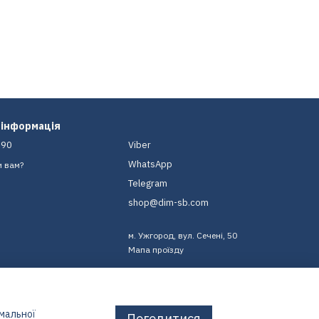
 інформація
-90
Viber
WhatsApp
и вам?
Telegram
shop@dim-sb.com
м. Ужгород, вул. Сечені, 50
Мапа проїзду
имальної
Погодитися