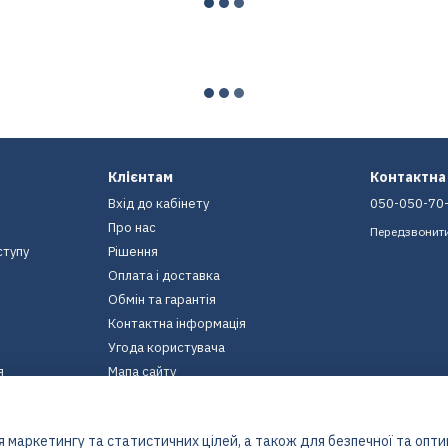
Клієнтам
Контактна
Вхід до кабінету
050-050-70
Про нас
Передзвонит
ступу
Рішення
Оплата і доставка
Обмін та гарантія
Контактна інформація
Угода користувача
я
Мапа сайту
Ми в соцмережах
 маркетингу та статистичних цілей, а також для безпечної та опт