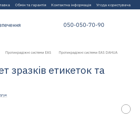
ставка
Обмін та гарантія
Контактна інформація
Угода користувача
050-050-70-90
зпечення
Протикрадіжні системи EAS
Протикрадіжні системи EAS DAHUA
т зразків етикеток та
дгук