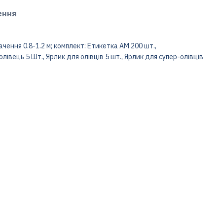
ення
ачення 0.8-1.2 м; комплект: Етикетка AM 200 шт.,
івець 5 Шт., Ярлик для олівців 5 шт., Ярлик для супер-олівців