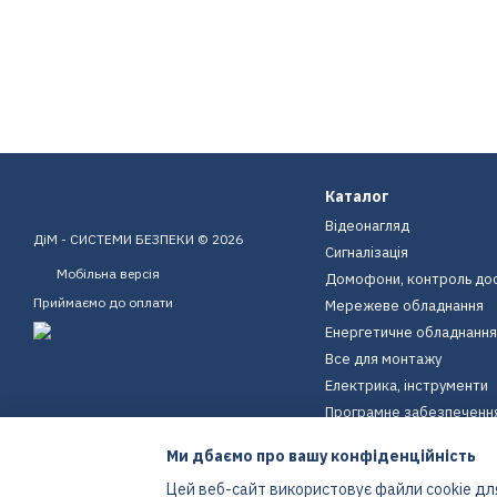
Каталог
Відеонагляд
ДіМ - СИСТЕМИ БЕЗПЕКИ © 2026
Сигналізація
Мобільна версія
Домофони, контроль до
Приймаємо до оплати
Мережеве обладнання
Енергетичне обладнання
Все для монтажу
Електрика, інструменти
Програмне забезпеченн
Пристрої для дому
Ми дбаємо про вашу конфіденційність
Екіпірування
Цей веб-сайт використовує файли cookie для
Енергетичне обладнання