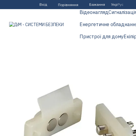
Перейти до основного контенту
Вхід
Бажання
Укр
Рус
Порівняння
Відеонагляд
Сигналізаці
Енергетичне обладнанн
Пристрої для дому
Екіпі