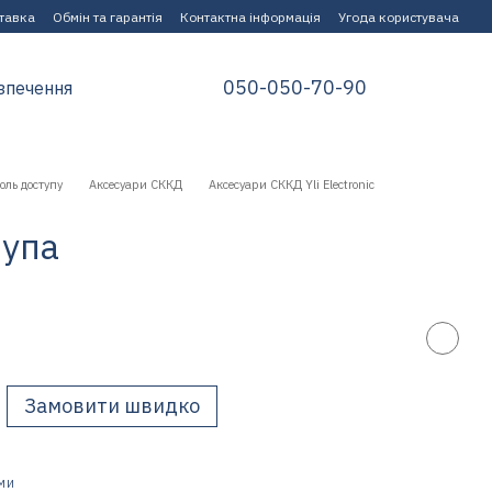
ставка
Обмін та гарантія
Контактна інформація
Угода користувача
050-050-70-90
зпечення
оль доступу
Аксесуари СККД
Аксесуари СККД Yli Electronic
рупа
Замовити швидко
МИ