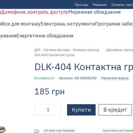
Про нас
Рішення
Оплата і до
я
Домофони, контроль доступу
Мережеве обладнання
я
Все для монтажу
Електрика, інструменти
Програмне забе
рування
Енергетичне обладнання
ДіМ - Системи Безпеки - Головна сторінка
Домофони, контр
DLK-404 Контактна група
DLK-404 Контактна г
В наявності
Артикул: 00-00000292
Написати відгук
185 грн
Купити
В кредит
ОПЛАТА ЧАСТИНАМИ
ПОКУПКА ЧАСТИНА