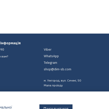
 інформація
-90
Viber
WhatsApp
и вам?
Telegram
shop@dim-sb.com
м. Ужгород, вул. Сечені, 50
Мапа проїзду
имальної
Погодитися