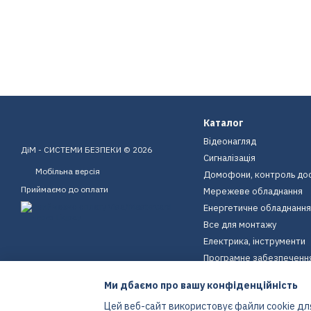
Каталог
Відеонагляд
ДіМ - СИСТЕМИ БЕЗПЕКИ © 2026
Сигналізація
Мобільна версія
Домофони, контроль до
Приймаємо до оплати
Мережеве обладнання
Енергетичне обладнання
Все для монтажу
Електрика, інструменти
Програмне забезпеченн
Пристрої для дому
Ми дбаємо про вашу конфіденційність
Екіпірування
Цей веб-сайт використовує файли cookie для
Енергетичне обладнання