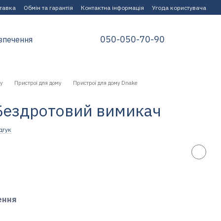
ставка
Обмін та гарантія
Контактна інформація
Угода користувача
050-050-70-90
зпечення
у
Пристрої для дому
Пристрої для дому Dnake
Бездротовий вимикач
дгук
ення