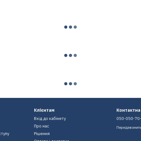
Клієнтам
Контактна
Вхід до кабінету
050-050-70
Про нас
Передзвонит
ступу
Рішення