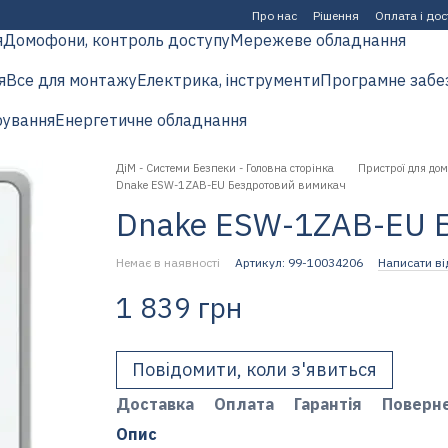
Про нас
Рішення
Оплата і до
я
Домофони, контроль доступу
Мережеве обладнання
я
Все для монтажу
Електрика, інструменти
Програмне забе
рування
Енергетичне обладнання
ДіМ - Системи Безпеки - Головна сторінка
Пристрої для дом
Dnake ESW-1ZAB-EU Бездротовий вимикач
Dnake ESW-1ZAB-EU 
Немає в наявності
Артикул: 99-10034206
Написати ві
1 839 грн
Повідомити, коли з'явиться
Доставка
Оплата
Гарантія
Поверн
Опис