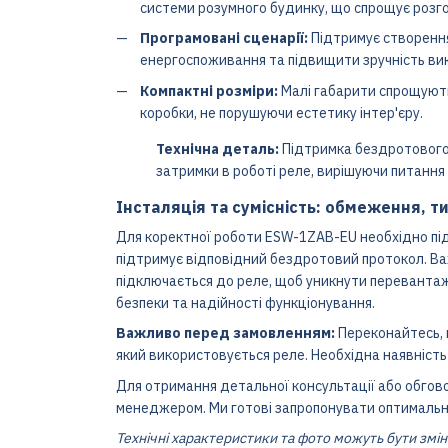
системи розумного будинку, що спрощує розг
Програмовані сценарії:
Підтримує створення
енергоспоживання та підвищити зручність вик
Компактні розміри:
Малі габарити спрощують
коробки, не порушуючи естетику інтер'єру.
Технічна деталь:
Підтримка бездротового п
затримки в роботі реле, вирішуючи питання
Інсталяція та сумісність:
обмеження, ти
Для коректної роботи ESW-1ZAB-EU необхідно під
підтримує відповідний бездротовий протокол. 
підключається до реле, щоб уникнути перевантаж
безпеки та надійності функціонування.
Важливо перед замовленням:
Переконайтесь, 
який використовується реле. Необхідна наявність 
Для отримання детальної консультації або обгово
менеджером. Ми готові запропонувати оптимальн
Технічні характеристики та фото можуть бути змі