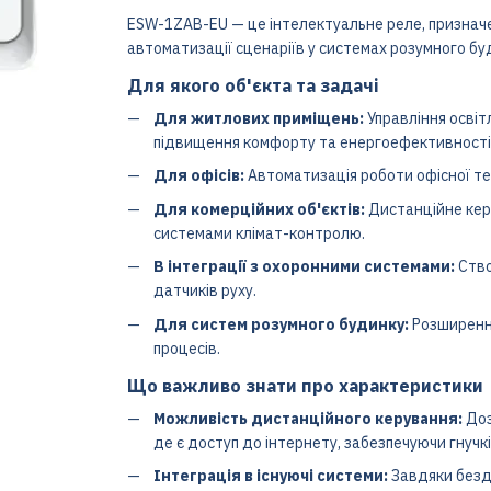
ESW-1ZAB-EU — це інтелектуальне реле, признач
автоматизації сценаріїв у системах розумного бу
Для якого об'єкта та задачі
Для житлових приміщень:
Управління освіт
підвищення комфорту та енергоефективності
Для офісів:
Автоматизація роботи офісної тех
Для комерційних об'єктів:
Дистанційне кер
системами клімат-контролю.
В інтеграції з охоронними системами:
Ство
датчиків руху.
Для систем розумного будинку:
Розширення
процесів.
Що важливо знати про характеристики
Можливість дистанційного керування:
Доз
де є доступ до інтернету, забезпечуючи гнучкі
Інтеграція в існуючі системи:
Завдяки бездр