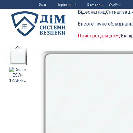
Перейти до основного контенту
Вхід
Бажання
Укр
Рус
Порівняння
Відеонагляд
Сигналізаці
Енергетичне обладнанн
Пристрої для дому
Екіпі