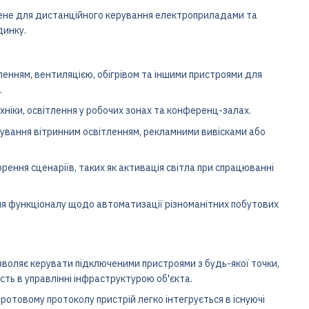
ене для дистанційного керування електроприладами та
динку.
ленням, вентиляцією, обігрівом та іншими пристроями для
.
ніки, освітлення у робочих зонах та конференц-залах.
ування вітринним освітленням, рекламними вивісками або
рення сценаріїв, таких як активація світла при спрацюванні
 функціоналу щодо автоматизації різноманітних побутових
воляє керувати підключеними пристроями з будь-якої точки,
сть в управлінні інфраструктурою об'єкта.
отовому протоколу пристрій легко інтегрується в існуючі