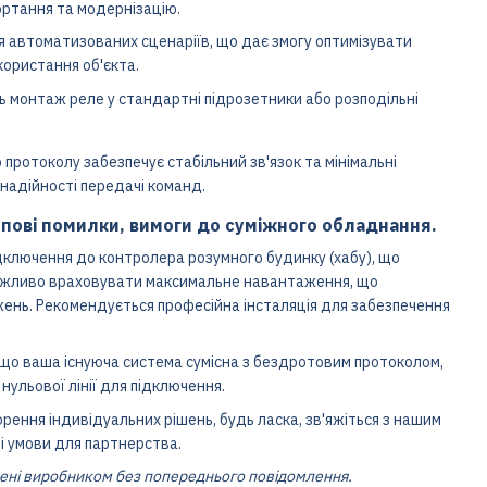
ортання та модернізацію.
 автоматизованих сценаріїв, що дає змогу оптимізувати
ористання об'єкта.
 монтаж реле у стандартні підрозетники або розподільні
ротоколу забезпечує стабільний зв'язок та мінімальні
 надійності передачі команд.
пові помилки, вимоги до суміжного обладнання.
ключення до контролера розумного будинку (хабу), що
Важливо враховувати максимальне навантаження, що
ень. Рекомендується професійна інсталяція для забезпечення
що ваша існуюча система сумісна з бездротовим протоколом,
нульової лінії для підключення.
рення індивідуальних рішень, будь ласка, зв'яжіться з нашим
і умови для партнерства.
нені виробником без попереднього повідомлення.