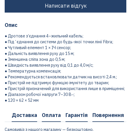
Написати відгук
Опис
● Дротове з’єднання 4–жильний кабель;
● Підʼєднання до системи до будь-якої точки лінії Fibra;
● Чутливий елемент 1 × ІЧ сенсор;
● Дальність виявлення руху до 15 м;
● Зменшена сліпа зона до 0,5 м;
● Швидкість виявлення руху від 0,1 до 4,0 м/с;
● Температурна компенсація;
● Рекомендується встановлювати датчик на висоті 2,4 м.;
● Пристрій не підтримує функцію імунітету до тварин;
● Пристрій призначений для використання лише в приміщенні;
● Діапазон робочої напруги 7–30 В⎓;
● 120 × 62 × 52 мм
Доставка
Оплата
Гарантія
Повернення
Самовивіз з нашого магазину — безкоштовно.