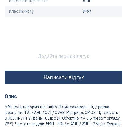
Роздільна здатність
5 МП
Клас захисту
IP67
Додайте перший відгук
Написати відгук
Опис
5 Мп мультиформатна Turbo HD відеокамера; Підтримка
форматів: TVI / AHD / CVI / CVBS; Матриця: CMOS; Чутливість:
0.003 Лк / F1.2 (день), 0 Лк c Ік; Об'єктив: f = 3.6 мм (кут огляду
78 °); Частота кадрів: 5МП - 20к / с, 4МП / 2МП - 25к / с; Функції: