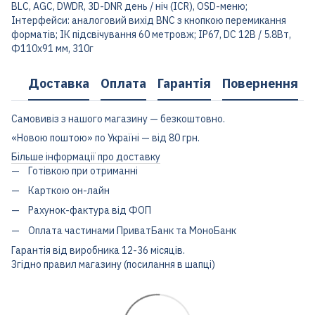
BLC, AGC, DWDR, 3D-DNR день / ніч (ICR), OSD-меню;
Інтерфейси: аналоговий вихід BNC з кнопкою перемикання
форматів; ІК підсвічування 60 метровж; IP67, DC 12В / 5.8Вт,
Ф110х91 мм, 310г
Доставка
Оплата
Гарантія
Повернення
Самовивіз з нашого магазину — безкоштовно.
«Новою поштою» по Україні — від 80 грн.
Більше інформації про доставку
Готівкою при отриманні
Карткою он-лайн
Рахунок-фактура від ФОП
Оплата частинами ПриватБанк та МоноБанк
Гарантія від виробника 12-36 місяців.
Згідно правил магазину (посилання в шапці)