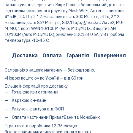
налаштування через веб-Ruijie Cloud, або мобільний додаток;
Підтримка безшовного роумінгу Mesh Wi-Fi; Антена: зовнішня
4*5dBi; 2,4 ГГц 2 * 2: макс. швидкість 300 Мбіт / с; 5 ГГц 2 * 2:
макс. швидкість 867 Мбіт / с ; 802.11a/b/g/n/ac/ac Wave2, MU-
MIMO; 1 порт WAN 10/100 М (Авто MDI/MDIX, 3 порти LAN
10/100M (Auto MDI/MDIX); живлення DC12В 0,6A ,7 Вт; робоча
температура -10-45℃
Доставка
Оплата
Гарантія
Повернення
Самовивіз з нашого магазину — безкоштовно.
«Новою поштою» по Україні — від 80 грн.
Більше інформації про доставку
Готівкою при отриманні
Карткою он-лайн
Рахунок-фактура від ФОП
Оплата частинами ПриватБанк та МоноБанк
Гарантія від виробника 12-36 місяців.
Згідно правил магазину (посилання в шапці)