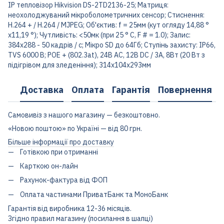
IP тепловізор Hikvision DS-2TD2136-25; Матриця:
неохолоджуваний мікроболометричних сенсор; Стиснення:
Н.264 + / H.264 / MJPEG; Об'єктив: f = 25мм (кут огляду 14,88 °
х11,19 °); Чутливість: <50мк (при 25 ° C, F # = 1.0); Запис:
384х288 - 50 кадрів / с; Мікро SD до 64Гб; Ступінь захисту: IP66,
TVS 6000 B; POE + (802.3at), 24В AC, 12В DC / 3A, 8Вт (20 Вт з
підігрівом для зледеніння); 314x104х293мм
Доставка
Оплата
Гарантія
Повернення
Самовивіз з нашого магазину — безкоштовно.
«Новою поштою» по Україні — від 80 грн.
Більше інформації про доставку
Готівкою при отриманні
Карткою он-лайн
Рахунок-фактура від ФОП
Оплата частинами ПриватБанк та МоноБанк
Гарантія від виробника 12-36 місяців.
Згідно правил магазину (посилання в шапці)