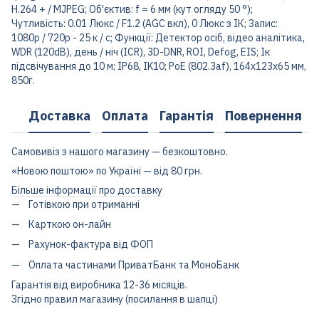
H.264 + / MJPEG; Об'єктив: f = 6 мм (кут огляду 50 °);
Чутливість: 0.01 Люкс / F1.2 (AGC вкл), 0 Люкс з ІК; Запис:
1080р / 720р - 25 к / с; Функції: Детектор осіб, відео аналітика,
WDR (120dB), день / ніч (ICR), 3D-DNR, ROI, Defog, EIS; Ік
підсвічування до 10 м; IP68, IK10; PоE (802.3af), 164x123x65 мм,
850г.
Доставка
Оплата
Гарантія
Повернення
Самовивіз з нашого магазину — безкоштовно.
«Новою поштою» по Україні — від 80 грн.
Більше інформації про доставку
Готівкою при отриманні
Карткою он-лайн
Рахунок-фактура від ФОП
Оплата частинами ПриватБанк та МоноБанк
Гарантія від виробника 12-36 місяців.
Згідно правил магазину (посилання в шапці)