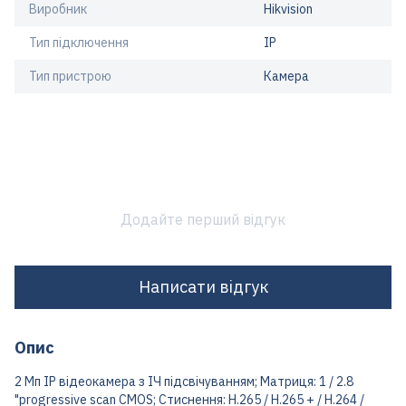
Виробник
Hikvision
Тип підключення
IP
Тип пристрою
Камера
Додайте перший відгук
Написати відгук
Опис
2 Мп IP відеокамера з ІЧ підсвічуванням; Матриця: 1 / 2.8
"progressive scan CMOS; Стиснення: Н.265 / Н.265 + / H.264 /