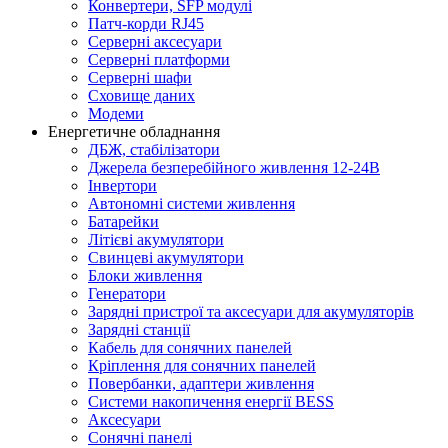
Конвертери, SFP модулі
Патч-корди RJ45
Серверні аксесуари
Серверні платформи
Серверні шафи
Сховище даних
Модеми
Енергетичне обладнання
ДБЖ, стабілізатори
Джерела безперебійного живлення 12-24В
Інвертори
Автономні системи живлення
Батарейки
Літієві акумулятори
Свинцеві акумулятори
Блоки живлення
Генератори
Зарядні пристрої та аксесуари для акумуляторів
Зарядні станції
Кабель для сонячних панелей
Кріплення для сонячних панелей
Повербанки, адаптери живлення
Системи накопичення енергії BESS
Аксесуари
Сонячні панелі