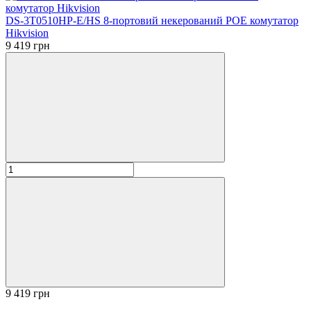
DS-3T0510HP-E/HS 8-портовий некерований POE комутатор
Hikvision
9 419 грн
9 419 грн