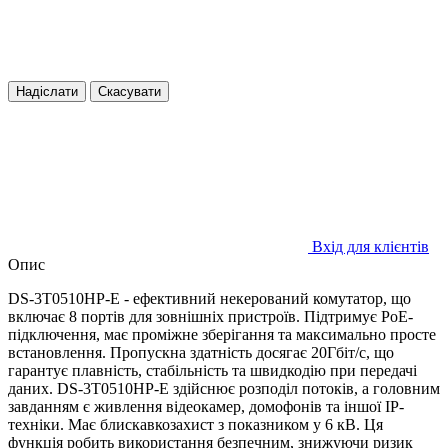
Надіслати
Скасувати
Вхід для клієнтів
Опис
DS-3T0510HP-E - ефективний некерований комутатор, що
включає 8 портів для зовнішніх пристроїв. Підтримує PoE-
підключення, має проміжне зберігання та максимально просте
встановлення. Пропускна здатність досягає 20Гбіт/с, що
гарантує плавність, стабільність та швидкодію при передачі
даних. DS-3T0510HP-E здійснює розподіл потоків, а головним
завданням є живлення відеокамер, домофонів та іншої IP-
техніки. Має блискавкозахист з показником у 6 кВ. Ця
функція робить використання безпечним, знижуючи ризик