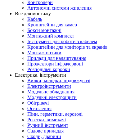
Контролери
Автономні системи живлення
Все для монтажу
Кабель
Кронштейни для камер
Бокси монтажні
Монтажний комплект
Інструмент для роботи з кабелем
Кронштейни для моніторів та екранів
Монтаж оптики
Прилади для налаштування
Прожектори інфрачервоні
Розподільчі коробки
Електрика, інструменти
Вилки, колодки, подовжувачі
Електроінструменти
Модульне обладнання
Модульні електрощити
Обігрівачі
Освітлення
Піни, герметики, аерозолі
Розетки, вимикачі
Ручний інструмент
Садове приладдя
Сходи, драбини