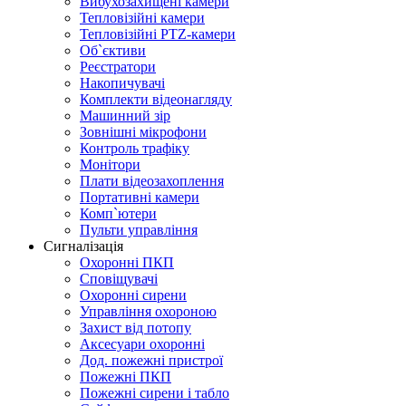
Вибухозахищені камери
Тепловізійні камери
Тепловізійні PTZ-камери
Об`єктиви
Реєстратори
Накопичувачі
Комплекти відеонагляду
Машинний зір
Зовнішні мікрофони
Контроль трафіку
Монітори
Плати відеозахоплення
Портативні камери
Комп`ютери
Пульти управління
Сигналізація
Охоронні ПКП
Сповіщувачі
Охоронні сирени
Управління охороною
Захист від потопу
Аксесуари охоронні
Дод. пожежні пристрої
Пожежні ПКП
Пожежні сирени і табло