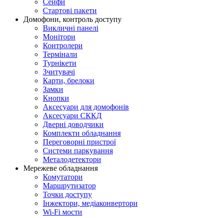
Сейфи
Стартові пакети
Домофони, контроль доступу
Викличні панелі
Монітори
Контролери
Термінали
Турнікети
Зчитувачі
Карти, брелоки
Замки
Кнопки
Аксесуари для домофонів
Аксесуари СККД
Дверні доводчики
Комплекти обладнання
Переговорні пристрої
Системи паркування
Металодетектори
Мережеве обладнання
Комутатори
Маршрутизатор
Точки доступу
Інжектори, медіаконвертори
Wi-Fi мости