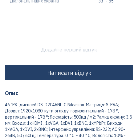
Діагональ інших екранів
33 "- 55"
Додайте перший відгук
Написати відгук
Опис
46 "РК-дисплей DS-D2046NL-C Nikvision. Матриця: S-PVA;
Дозвіл: 1920x1080; кути огляду: горизонтальний - 178 °,
вертикальний - 178 °; Яскравість: 500кд / м2; Рамка екрану: 3.5
мм; Входи: 1хHDMI , 1хVGA, 1хDVI, 1хBNC, 1хYPbPr; Виходи:
1хVGA, 1хDVI, 2хBNC; Інтерфейс управління: RS-232; АС 90-
264В, 50 / 60Гц; Температура: 0 ° C ~ 40 ° C; Вологість: 10% -