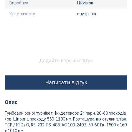
Виробник
Hikvision
Клас захисту
внутрішні
Додайте перший відгук
Написати відгук
Опис
Тумбовий орної турнікет. Ік-детекори 24 пари. 20-60 проходів
/ хв. Ширина проходу 550-1100 мм. Розташування стулки зліва.
TCP / IP, I / O, RS-232, RS-485. AC 100-240В, 50-60 Гц, 1500 х 160
х 1010 мм.