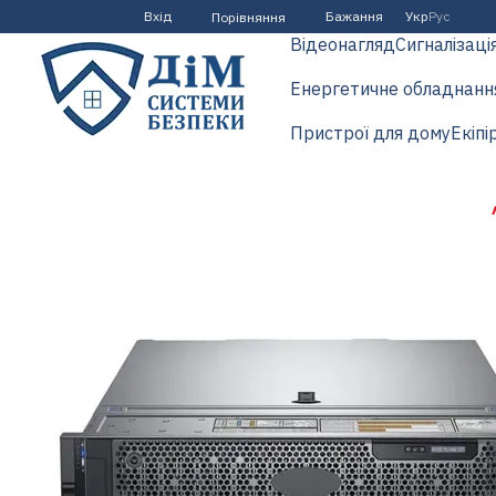
Перейти до основного контенту
Вхід
Бажання
Укр
Рус
Порівняння
Відеонагляд
Сигналізаці
Енергетичне обладнанн
Пристрої для дому
Екіпі