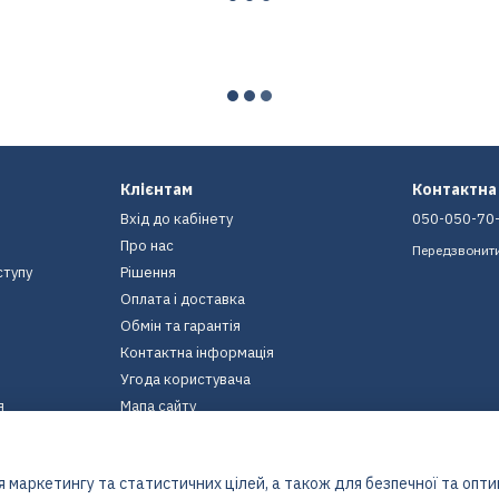
Клієнтам
Контактна
Вхід до кабінету
050-050-70
Про нас
Передзвонит
ступу
Рішення
Оплата і доставка
Обмін та гарантія
Контактна інформація
Угода користувача
я
Мапа сайту
Ми в соцмережах
 маркетингу та статистичних цілей, а також для безпечної та опт