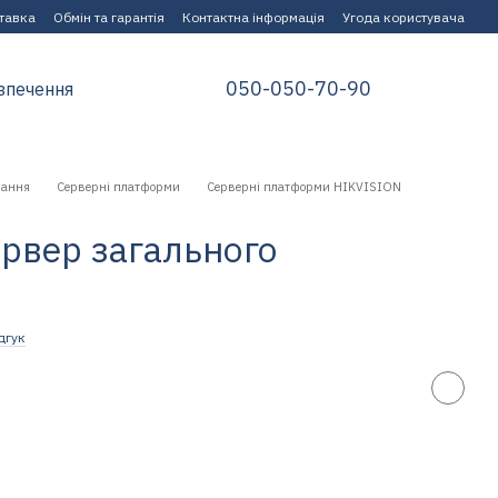
ставка
Обмін та гарантія
Контактна інформація
Угода користувача
050-050-70-90
зпечення
нання
Серверні платформи
Серверні платформи HIKVISION
рвер загального
дгук