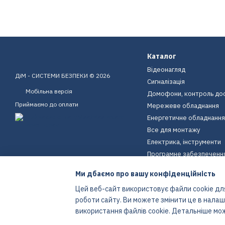
Каталог
Відеонагляд
ДіМ - СИСТЕМИ БЕЗПЕКИ © 2026
Сигналізація
Мобільна версія
Домофони, контроль до
Приймаємо до оплати
Мережеве обладнання
Енергетичне обладнання
Все для монтажу
Електрика, інструменти
Програмне забезпеченн
Пристрої для дому
Ми дбаємо про вашу конфіденційність
Екіпірування
Цей веб-сайт використовує файли cookie для
Енергетичне обладнання
роботи сайту. Ви можете змінити це в нала
Інтернет-магазин створений з Хорошоп
використання файлів cookie. Детальніше мо