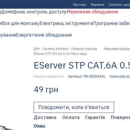
Про нас
Рішення
Оплата і до
я
Домофони, контроль доступу
Мережеве обладнання
я
Все для монтажу
Електрика, інструменти
Програмне забе
рування
Енергетичне обладнання
ДіМ - Системи Безпеки - Головна сторінка
Мережеве облад
EServer STP CAT.6A 0.5м Патч-корд
EServer STP CAT.6A 0
Немає в наявності
Артикул: 99-00024361
Написати ві
49 грн
Повідомити, коли з'явиться
Доставка
Оплата
Гарантія
Поверн
Опис