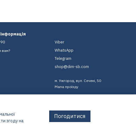
 інформація
-90
Viber
WhatsApp
и вам?
Telegram
shop@dim-sb.com
м. Ужгород, вул. Сечені, 50
Мапа проїзду
имальної
Погодитися
ти згоду на