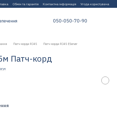
ставка
Обмін та гарантія
Контактна інформація
Угода користувача
050-050-70-90
зпечення
нання
Патч-корди RJ45
Патч-корди RJ45 EServer
.5м Патч-корд
дгук
ення