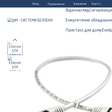
Перейти до основного контенту
Вхід
Бажання
Укр
Рус
Порівняння
Відеонагляд
Сигналізаці
Енергетичне обладнанн
Пристрої для дому
Екіпі