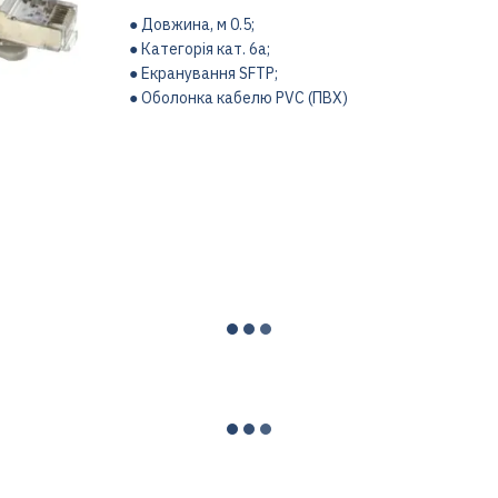
● Довжина, м 0.5;
● Категорія кат. 6a;
● Екранування SFTP;
● Оболонка кабелю PVC (ПВХ)