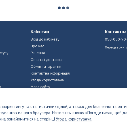
Клієнтам
Контактна
Вхід до кабінету
050-050-70
Про нас
Передзвонит
ступу
Рішення
Оплата і доставка
Обмін та гарантія
Контактна інформація
Угода користувача
я
Мапа сайту
Ми в соцмережах
 маркетингу та статистичних цілей, а також для безпечної та опт
штуваннях вашого браузера. Натисніть кнопку «Погодитися», щоб да
жна ознайомитися на сторінці
Угода користувача
.