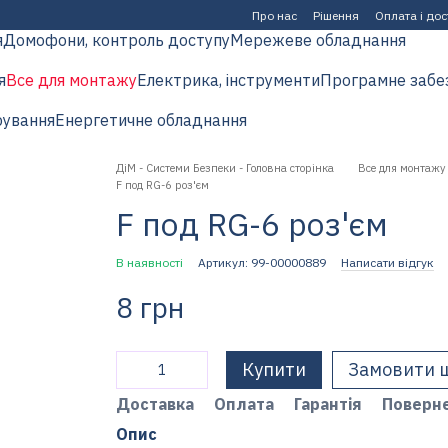
Про нас
Рішення
Оплата і до
я
Домофони, контроль доступу
Мережеве обладнання
я
Все для монтажу
Електрика, інструменти
Програмне забе
рування
Енергетичне обладнання
ДіМ - Системи Безпеки - Головна сторінка
Все для монтажу
F под RG-6 роз'єм
F под RG-6 роз'єм
В наявності
Артикул: 99-00000889
Написати відгук
8 грн
Купити
Замовити 
Доставка
Оплата
Гарантія
Поверн
Опис