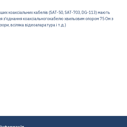
інших коаксіальних кабелів (SAT-50, SAT-703, DG-113) мають
ля з'єднання коаксіальногокабелю хвильовим опором 75 Ом з
ори, всіляка відеоапаратура і т.д.)