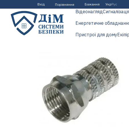
Перейти до основного контенту
Вхід
Бажання
Укр
Рус
Порівняння
Відеонагляд
Сигналізаці
Енергетичне обладнанн
Пристрої для дому
Екіпі