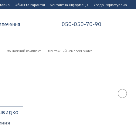
ставка
Обмін та гарантія
Контактна інформація
Угода користувача
050-050-70-90
зпечення
Монтажний комплект
Монтажний комплект Viatec
швидко
ення