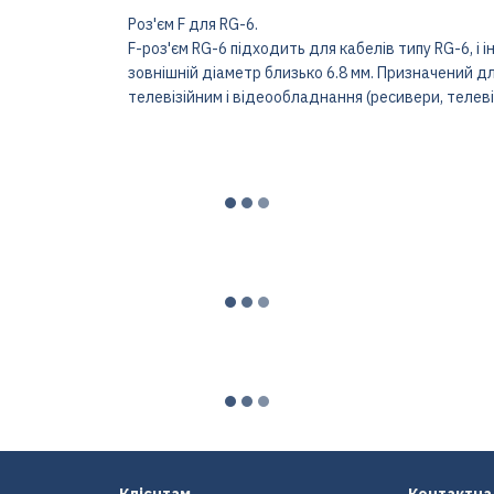
Роз'єм F для RG-6.
F-роз'єм RG-6 підходить для кабелів типу RG-6, і 
зовнішній діаметр близько 6.8 мм. Призначений д
телевізійним і відеообладнання (ресивери, телевіз