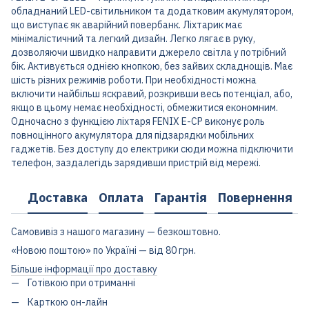
обладнаний LED-світильником та додатковим акумулятором,
що виступає як аварійний повербанк. Ліхтарик має
мінімалістичний та легкий дизайн. Легко лягає в руку,
дозволяючи швидко направити джерело світла у потрібний
бік. Активується однією кнопкою, без зайвих складнощів. Має
шість різних режимів роботи. При необхідності можна
включити найбільш яскравий, розкривши весь потенціал, або,
якщо в цьому немає необхідності, обмежитися економним.
Одночасно з функцією ліхтаря FENIX E-CP виконує роль
повноцінного акумулятора для підзарядки мобільних
гаджетів. Без доступу до електрики сюди можна підключити
телефон, заздалегідь зарядивши пристрій від мережі.
Доставка
Оплата
Гарантія
Повернення
Самовивіз з нашого магазину — безкоштовно.
«Новою поштою» по Україні — від 80 грн.
Більше інформації про доставку
Готівкою при отриманні
Карткою он-лайн