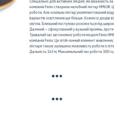
Спеціально для активних людей, які вважають за
компанія Fenix ​​створила налобний ліхтар HM65R.
роботи. Але оскільки ліхтар укомплектований від
варіантів освітлення ще більше. Кожен із діодів 
світла. Близький поступово розсіюється під широк
Далекий – сфокусований у вузький промінь, проте
Тривалий час автономної роботи моделі Fenix ​​H
компанія Fenix. Це літій-іонний елемент живлення
ліхтаря також залишено можливість роботи з літі
Дальність 163 м; Максимальний час роботи 300 го