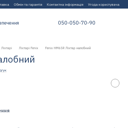
ставка
Обмін та гарантія
Контактна інформація
Угода користувача
050-050-70-90
зпечення
Ліхтарі
Ліхтарі Fenix
Fenix HM65R Ліхтар налобний
налобний
дгук
ення