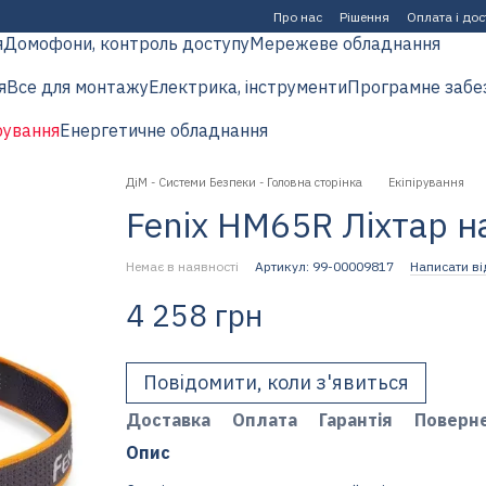
Про нас
Рішення
Оплата і до
я
Домофони, контроль доступу
Мережеве обладнання
я
Все для монтажу
Електрика, інструменти
Програмне забе
рування
Енергетичне обладнання
ДіМ - Системи Безпеки - Головна сторінка
Екіпірування
Fenix HM65R Ліхтар 
Немає в наявності
Артикул: 99-00009817
Написати ві
4 258 грн
Повідомити, коли з'явиться
Доставка
Оплата
Гарантія
Поверн
Опис