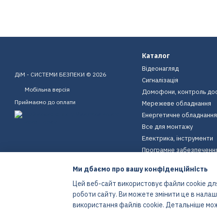
Каталог
Відеонагляд
ДіМ - СИСТЕМИ БЕЗПЕКИ © 2026
Сигналізація
Мобільна версія
Домофони, контроль до
Приймаємо до оплати
Мережеве обладнання
Енергетичне обладнання
Все для монтажу
Електрика, інструменти
Програмне забезпеченн
Пристрої для дому
Ми дбаємо про вашу конфіденційність
Екіпірування
Цей веб-сайт використовує файли cookie для
Енергетичне обладнання
роботи сайту. Ви можете змінити це в нала
Інтернет-магазин створений з Хорошоп
використання файлів cookie. Детальніше мо