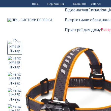
Перейти до основного контенту
Вхід
Бажання
Укр
Рус
Порівняння
Відеонагляд
Сигналізаці
Енергетичне обладнанн
Пристрої для дому
Екіпі