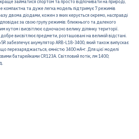
 краще займатися спортом та просто відпочивати на природі,
 Це компактна та дуже легка модель підтримує 7 режимів
разу двома діодами, кожен з яких керується окремо, насправді
відповідає за свою групу режимів: ближнього та далекого
им кутом і висвітлює одночасно велику ділянку території.
 добре висвітлює предмети, розташовані на великій відстані.
M65R забезпечує акумулятор ARB-L18-3400, який також випускає
, що перезаряджається, ємністю 3400 мА•г. Для цієї моделі
євими батарейками CR123A. Світловий потік, лм 1400;
д.