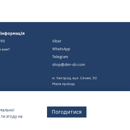
 інформація
-90
Viber
WhatsApp
и вам?
Telegram
shop@dim-sb.com
м. Ужгород, вул. Сечені, 50
Мапа проїзду
имальної
Погодитися
ти згоду на