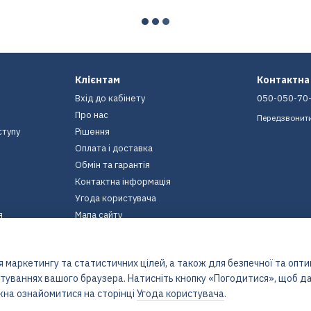
Клієнтам
Контактна
Вхід до кабінету
050-050-70
Про нас
Передзвонит
ступу
Рішення
Оплата і доставка
Обмін та гарантія
Контактна інформація
Угода користувача
я
Мапа сайту
Ми в соцмережах
 маркетингу та статистичних цілей, а також для безпечної та опт
штуваннях вашого браузера. Натисніть кнопку «Погодитися», щоб да
жна ознайомитися на сторінці
Угода користувача
.