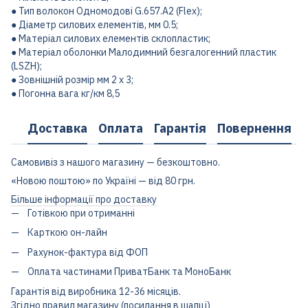
● Тип волокон Одномодові G.657.А2 (Flex);
● Діаметр силових елементів, мм 0.5;
● Матеріал силових елементів склопластик;
● Матеріал оболонки Малодимний безгалогенний пластик
(LSZH);
● Зовнішній розмір мм 2 x 3;
● Погонна вага кг/км 8,5
Доставка
Оплата
Гарантія
Повернення
Самовивіз з нашого магазину — безкоштовно.
«Новою поштою» по Україні — від 80 грн.
Більше інформації про доставку
Готівкою при отриманні
Карткою он-лайн
Рахунок-фактура від ФОП
Оплата частинами ПриватБанк та МоноБанк
Гарантія від виробника 12-36 місяців.
Згідно правил магазину (посилання в шапці)