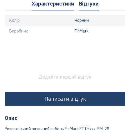
Характеристики
Відгуки
Колір
Чорний
Виробник
FinMark
Додайте перший відгук
Написати відгук
Опис
Розподільний оптичний кабель FinMark FTTHxxx-SM-28