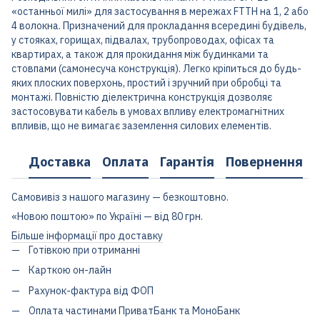
«останньої милі» для застосування в мережах FTTH на 1, 2 або
4 волокна. Призначений для прокладання всередині будівель,
у стояках, горищах, підвалах, трубопроводах, офісах та
квартирах, а також для прокидання між будинками та
стовпами (самонесуча конструкція). Легко кріпиться до будь-
яких плоских поверхонь, простий і зручний при обробці та
монтажі. Повністю діелектрична конструкція дозволяє
застосовувати кабель в умовах впливу електромагнітних
впливів, що не вимагає заземлення силових елементів.
Доставка
Оплата
Гарантія
Повернення
Самовивіз з нашого магазину — безкоштовно.
«Новою поштою» по Україні — від 80 грн.
Більше інформації про доставку
Готівкою при отриманні
Карткою он-лайн
Рахунок-фактура від ФОП
Оплата частинами ПриватБанк та МоноБанк