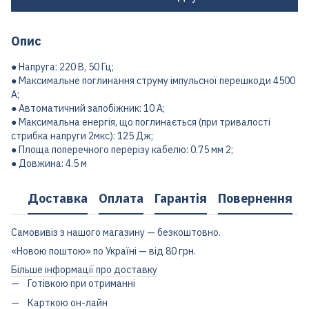
Опис
● Напруга: 220 В, 50 Гц;
● Максимальне поглинання струму імпульсної перешкоди 4500
А;
● Автоматичний запобіжник: 10 А;
● Максимальна енергія, що поглинається (при тривалості
стрибка напруги 2мкс): 125 Дж;
● Площа поперечного перерізу кабелю: 0.75 мм 2;
● Довжина: 4.5 м
Доставка
Оплата
Гарантія
Повернення
Самовивіз з нашого магазину — безкоштовно.
«Новою поштою» по Україні — від 80 грн.
Більше інформації про доставку
Готівкою при отриманні
Карткою он-лайн