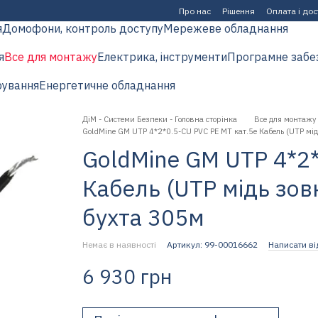
Про нас
Рішення
Оплата і до
я
Домофони, контроль доступу
Мережеве обладнання
я
Все для монтажу
Електрика, інструменти
Програмне забе
рування
Енергетичне обладнання
ДіМ - Системи Безпеки - Головна сторінка
Все для монтажу
GoldMine GM UTP 4*2*0.5-CU PVC PE MT кат.5е Кабель (UTP мідь
GoldMine GM UTP 4*2*
Кабель (UTP мідь зовн
бухта 305м
Немає в наявності
Артикул: 99-00016662
Написати ві
6 930 грн