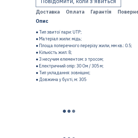
Повідомити, коли з'явиться
Доставка
Оплата
Гарантія
Поверн
Опис
● Тип звитої пари: UTP;
● Матеріал жили: мідь;
● Площа поперечного перерізу жили, мм кв.: 0.5;
● Кількість жил: 8;
● З несучим елементом: з тросом;
● Електричний опір: 30 Ом / 305 м;
● Тип укладання: зовнішнє;
● Довжина у бухті, м: 305