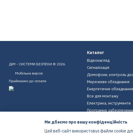
Каталог
Відеонагляд
ДіМ - СИСТЕМИ БЕЗПЕКИ © 2026
Сигналізація
Мобільна версія
Домофони, контроль до
Приймаємо до оплати
Мережеве обладнання
Енергетичне обладнання
Все для монтажу
Електрика, інструменти
Програмне забезпеченн
Пристрої для дому
Ми дбаємо про вашу конфіденційність
Екіпірування
Цей веб-сайт використовує файли cookie для
Енергетичне обладнання