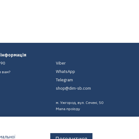
 інформація
-90
Viber
WhatsApp
и вам?
Telegram
shop@dim-sb.com
м. Ужгород, вул. Сечені, 50
Мапа проїзду
имальної
Погодитися