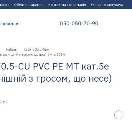
ставка
Обмін та гарантія
Контактна інформація
Угода користувача
050-050-70-90
зпечення
Кабель
Кабель GoldMine
 зовнішній з тросом, що несе) бухта 305м
0.5-CU PVC PE MT кат.5е
ішній з тросом, що несе)
дгук