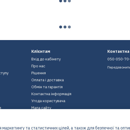
Клієнтам
Контактна
Вхід до кабінету
050-050-70
Про нас
Передзвонит
ступу
Рішення
Оплата і доставка
Обмін та гарантія
Контактна інформація
Угода користувача
я
Мапа сайту
Ми в соцмережах
 маркетингу та статистичних цілей, а також для безпечної та опт