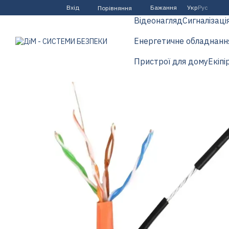
Перейти до основного контенту
Вхід
Бажання
Укр
Рус
Порівняння
Відеонагляд
Сигналізаці
Енергетичне обладнанн
Пристрої для дому
Екіпі