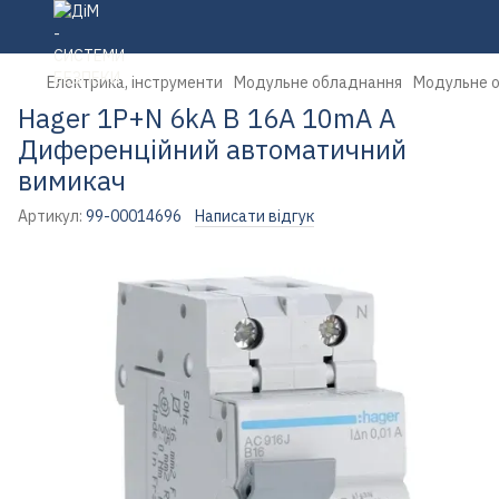
Електрика, інструменти
Модульне обладнання
Модульне 
Hager 1P+N 6kA B 16A 10mA A
Диференційний автоматичний
вимикач
Артикул:
99-00014696
Написати відгук