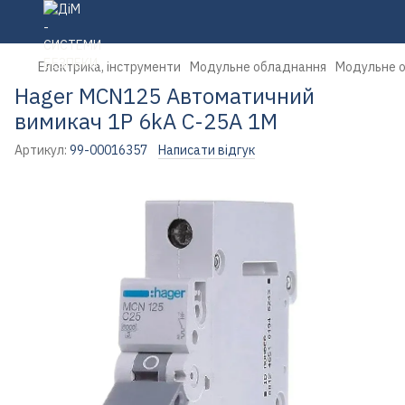
Електрика, інструменти
Модульне обладнання
Модульне 
Hager MCN125 Автоматичний
вимикач 1P 6kA C-25A 1M
Артикул:
99-00016357
Написати відгук