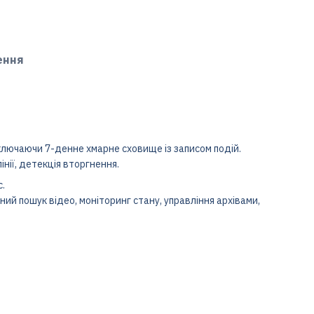
ення
ключаючи 7-денне хмарне сховище із записом подій.
нії, детекція вторгнення.
.
ний пошук відео, моніторинг стану, управління архівами,