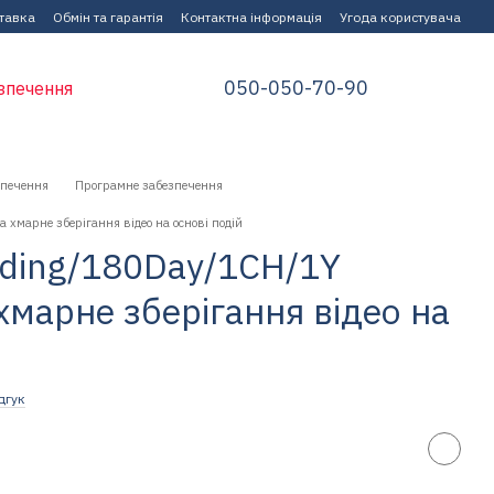
ставка
Обмін та гарантія
Контактна інформація
Угода користувача
050-050-70-90
зпечення
зпечення
Програмне забезпечення
хмарне зберігання відео на основі подій
ding/180Day/1CH/1Y
хмарне зберігання відео на
дгук