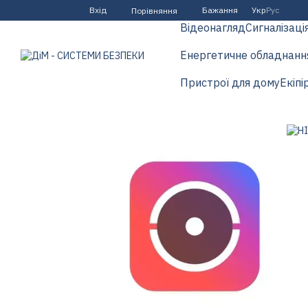
Перейти до основного контенту
Вхід
Бажання
Укр
Рус
Порівняння
Відеонагляд
Сигналізаці
Енергетичне обладнанн
Пристрої для дому
Екіпі