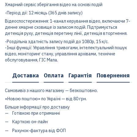
Хмарний сервіс зберігання відео на основі подій
-Період дії: 12 місяць (365 днів запису)
Відеоспостереження: 1-канал керування відео, включаючи 7-
денне хмарне сховище із записом подій. Підтримується
детекція руху, детекція перетину лінії, детекція вторгнення.
-Роздільна здатність запису подій до 1080p, 15 к/с.
-Інші функції: Управління тривогами, інтелектуальний пошук
відео, моніторинг стану, управління архівами, технічне
обслуговування, ГІС Мапа.
Доставка
Оплата
Гарантія
Повернення
Самовивіз з нашого магазину — безкоштовно.
«Новою поштою» по Україні — від 80 грн.
Більше інформації про доставку
Готівкою при отриманні
Карткою он-лайн
Рахунок-фактура від ФОП