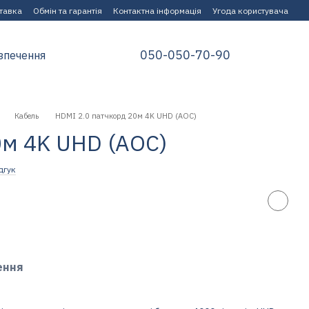
ставка
Обмін та гарантія
Контактна інформація
Угода користувача
050-050-70-90
зпечення
Кабель
HDMI 2.0 патчкорд 20м 4K UHD (AOC)
0м 4K UHD (AOC)
дгук
ення