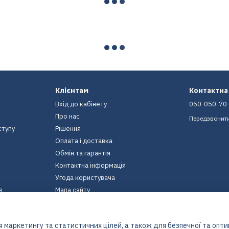
Клієнтам
Контактна
Вхід до кабінету
050-050-70
Про нас
Передзвонит
ступу
Рішення
Оплата і доставка
Обмін та гарантія
Контактна інформація
Угода користувача
я
Мапа сайту
Ми в соцмережах
 маркетингу та статистичних цілей, а також для безпечної та опт