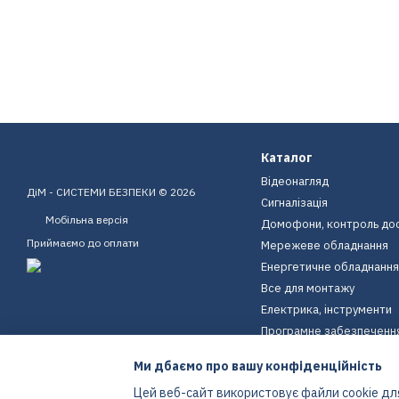
Каталог
Відеонагляд
ДіМ - СИСТЕМИ БЕЗПЕКИ © 2026
Сигналізація
Мобільна версія
Домофони, контроль до
Приймаємо до оплати
Мережеве обладнання
Енергетичне обладнання
Все для монтажу
Електрика, інструменти
Програмне забезпеченн
Пристрої для дому
Ми дбаємо про вашу конфіденційність
Екіпірування
Цей веб-сайт використовує файли cookie для
Енергетичне обладнання