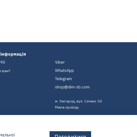
 інформація
-90
Viber
WhatsApp
и вам?
Telegram
shop@dim-sb.com
м. Ужгород, вул. Сечені, 50
Мапа проїзду
имальної
Погодитися