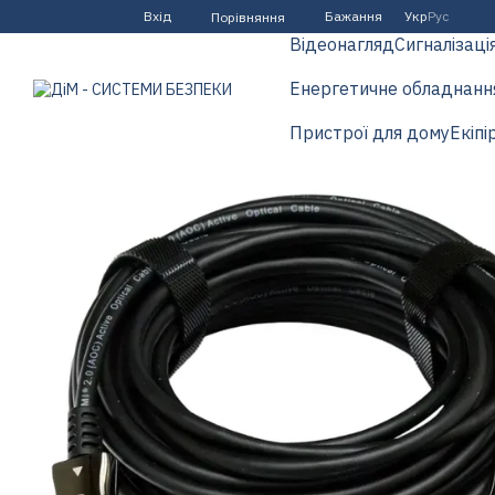
Перейти до основного контенту
Вхід
Бажання
Укр
Рус
Порівняння
Відеонагляд
Сигналізаці
Енергетичне обладнанн
Пристрої для дому
Екіпі