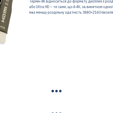
Термін 4K відноситься до формату дисплея з розд
або Ultra HD – те саме, що й 4К, за винятком одн
має меншу роздільну здатність 3840×2160 пікселі