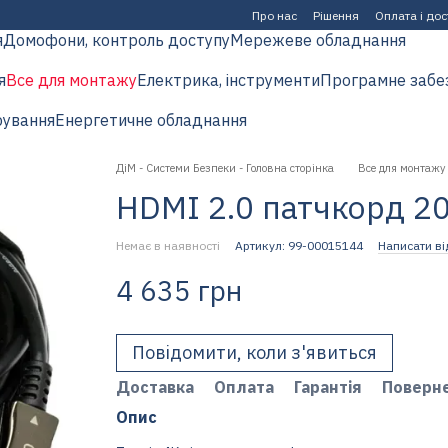
Про нас
Рішення
Оплата і до
я
Домофони, контроль доступу
Мережеве обладнання
я
Все для монтажу
Електрика, інструменти
Програмне забе
рування
Енергетичне обладнання
ДіМ - Системи Безпеки - Головна сторінка
Все для монтажу
HDMI 2.0 патчкорд 2
Немає в наявності
Артикул: 99-00015144
Написати ві
4 635 грн
Повідомити, коли з'явиться
Доставка
Оплата
Гарантія
Поверн
Опис