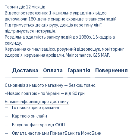
Термін дії: 12 місяців
Відеоспостереження: 1-канальне управління відео,
включаючи 180-денне хмарне сховище із записом подій.
Підтримується декція руху, декція перетину лінії,
підтримується інструкція.
Роздільна здатність запису подій до 1080p, 15 кадрів в
секунду.
Керування сигналізацією, розумний відеопошук, моніторинг
здоров'я, керування архівами, Maintemance, GIS MAP.
Доставка
Оплата
Гарантія
Повернення
Самовивіз з нашого магазину — безкоштовно.
«Новою поштою» по Україні — від 80 грн.
Більше інформації про доставку
Готівкою при отриманні
Карткою он-лайн
Рахунок-фактура від ФОП
Оплата частинами ПриватБанк та МоноБанк