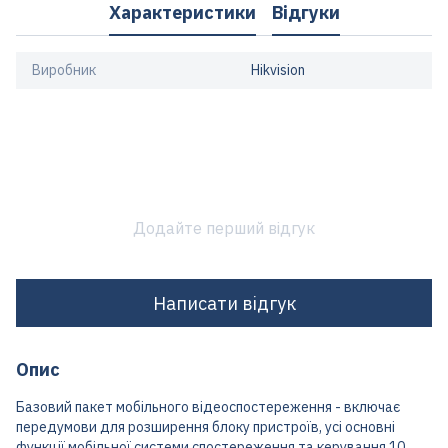
Характеристики
Відгуки
Виробник
Hikvision
Додайте перший відгук
Написати відгук
Опис
Базовий пакет мобільного відеоспостереження - включає
передумови для розширення блоку пристроїв, усі основні
функції мобільної системи спостереження та керування 10